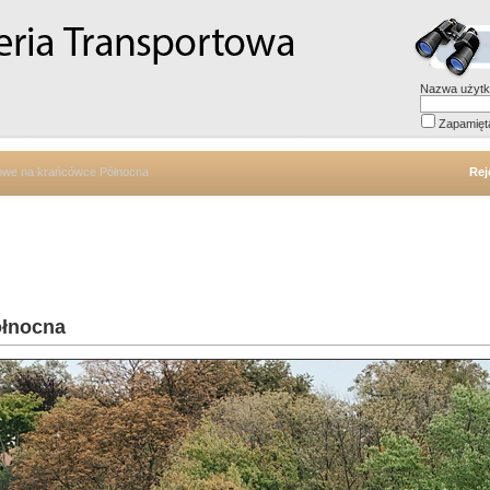
Nazwa użytk
Zapamięt
rowe na krańcówce Północna
Rej
ółnocna