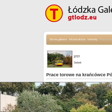
Strona główna
/
infrastruktura
/
remonty
/ Prace to
2777
Sebek
Prace torowe na krańcówce P