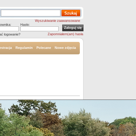
Wyszukiwanie zaawansowane
ownika:
Hasło:
Zapomniałem(am) hasła
ać logowanie?
estracja
Regulamin
Polecane
Nowe zdjęcia