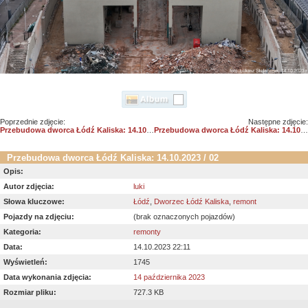
Poprzednie zdjęcie:
Następne zdjęcie:
Przebudowa dworca Łódź Kaliska: 14.10.2023 / 03
Przebudowa dworca Łódź Kaliska: 14.10.2023 / 01
Przebudowa dworca Łódź Kaliska: 14.10.2023 / 02
Opis:
Autor zdjęcia:
luki
Słowa kluczowe:
Łódź
,
Dworzec Łódź Kaliska
,
remont
Pojazdy na zdjęciu:
(brak oznaczonych pojazdów)
Kategoria:
remonty
Data:
14.10.2023 22:11
Wyświetleń:
1745
Data wykonania zdjęcia:
14 października 2023
Rozmiar pliku:
727.3 KB