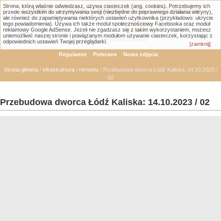
Strona, którą właśnie odwiedzasz, używa ciasteczek (ang. cookies). Potrzebujemy ich
Łódzka Galeria Transportowa - GTLodz.eu
przede wszystkim do utrzymywania sesji (niezbędne do poprawnego działania witryny),
ale również do zapamiętywania niektórych ustawień użytkownika (przykładowo: ukrycie
tego powiadomienia). Używa ich także moduł społecznościowy Facebooka oraz moduł
reklamowy Google AdSense. Jeżeli nie zgadzasz się z takim wykorzystaniem, możesz
uniemożliwić naszej stronie i powiązanym modułom używanie ciasteczek, korzystając z
Wyszukiwanie zaawansowane
odpowiednich ustawień Twojej przeglądarki.
[zamknij]
Regulamin
Polecane
Nowe zdjęcia
Strona główna
/
infrastruktura
/
remonty
/ Przebudowa dworca Łódź Kaliska: 14.10.2023 /
02
Przebudowa dworca Łódź Kaliska: 14.10.2023 / 02