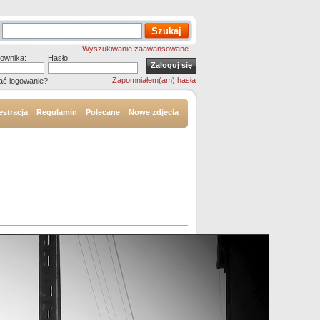
Wyszukiwanie zaawansowane
ownika:
Hasło:
Zapomniałem(am) hasła
ać logowanie?
estracja
Regulamin
Polecane
Nowe zdjęcia