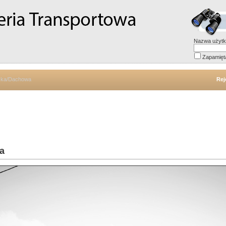
Nazwa użytk
Zapamięt
ska/Dachowa
Rej
a