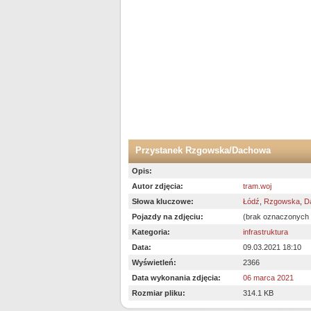
Przystanek Rzgowska/Dachowa
Opis:
Autor zdjęcia:
tram.woj
Słowa kluczowe:
Łódź
,
Rzgowska
,
D
Pojazdy na zdjęciu:
(brak oznaczonych
Kategoria:
infrastruktura
Data:
09.03.2021 18:10
Wyświetleń:
2366
Data wykonania zdjęcia:
06 marca 2021
Rozmiar pliku:
314.1 KB