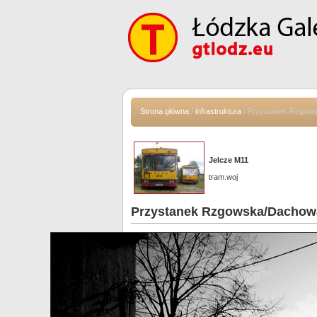
Strona główna
/
infrastruktura
/ Przystanek Rzgow
Jelcze M11
tram.woj
Przystanek Rzgowska/Dachow