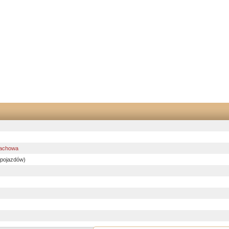
achowa
 pojazdów)