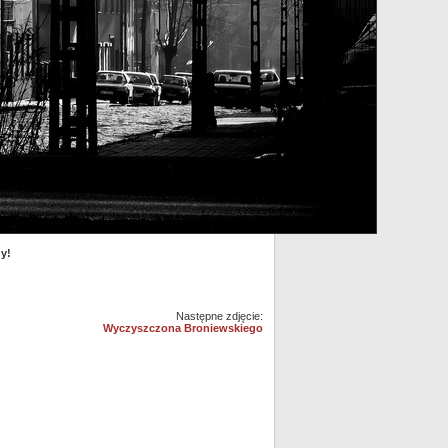
y!
Następne zdjęcie:
Wyczyszczona Broniewskiego