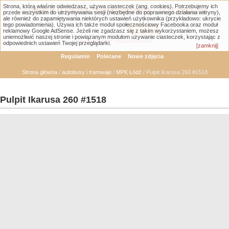
Strona, którą właśnie odwiedzasz, używa ciasteczek (ang. cookies). Potrzebujemy ich
Łódzka Galeria Transportowa - GTLodz.eu
przede wszystkim do utrzymywania sesji (niezbędne do poprawnego działania witryny),
ale również do zapamiętywania niektórych ustawień użytkownika (przykładowo: ukrycie
tego powiadomienia). Używa ich także moduł społecznościowy Facebooka oraz moduł
reklamowy Google AdSense. Jeżeli nie zgadzasz się z takim wykorzystaniem, możesz
uniemożliwić naszej stronie i powiązanym modułom używanie ciasteczek, korzystając z
Wyszukiwanie zaawansowane
odpowiednich ustawień Twojej przeglądarki.
[zamknij]
Regulamin
Polecane
Nowe zdjęcia
Strona główna
/
autobusy i tramwaje
/
MPK Łódź
/ Pulpit Ikarusa 260 #1518
Pulpit Ikarusa 260 #1518