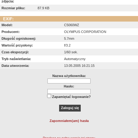
zdjęcia:
Rozmiar pliku:
87.9 KB
EXIF:
Model:
C5060WZ
Producent:
OLYMPUS CORPORATION
Długość ogniskowej:
5.7mm
Wartość przysłony:
f/3.2
Czas ekspozycji:
1/60 sek.
Tryb naświetlania:
Automatyczny
Data utworzenia:
13.05.2005 16:21:15
Nazwa użytkownika:
Hasło:
Zapamiętać logowanie?
Zapomniałem(am) hasła
Przełącz na pełną wersję tej strony