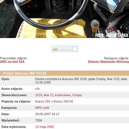
Poprzednie zdjęcie:
Następne zdjęcie:
2091 na linii 51A
Zielono-Niebiesko-Różowy
Pulpit Ikarusa 260 #1518
Opis:
Deska rozdzielcza Ikarusa 260 1518, pętla Chojny, linia 71/3, data
13.05.2005
Autor zdjęcia:
o3r
Słowa kluczowe:
1518
,
linia 71
,
krańcówka
,
Chojny
Pojazdy na zdjęciu:
Ikarus 260
>
Ikarus 260.04
Kategoria:
MPK Łódź
Data:
29.06.2007 14:17
Wyświetleń:
7356
Data wykonania
13 maja 2005