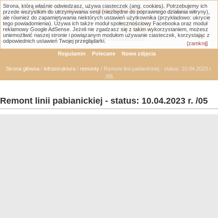
Strona, którą właśnie odwiedzasz, używa ciasteczek (ang. cookies). Potrzebujemy ich
Łódzka Galeria Transportowa - GTLodz.eu
przede wszystkim do utrzymywania sesji (niezbędne do poprawnego działania witryny),
ale również do zapamiętywania niektórych ustawień użytkownika (przykładowo: ukrycie
tego powiadomienia). Używa ich także moduł społecznościowy Facebooka oraz moduł
reklamowy Google AdSense. Jeżeli nie zgadzasz się z takim wykorzystaniem, możesz
uniemożliwić naszej stronie i powiązanym modułom używanie ciasteczek, korzystając z
Wyszukiwanie zaawansowane
odpowiednich ustawień Twojej przeglądarki.
[zamknij]
Regulamin
Polecane
Nowe zdjęcia
Strona główna
/
infrastruktura
/
remonty
/ Remont linii pabianickiej - status: 10.04.2023 r.
/05
Remont linii pabianickiej - status: 10.04.2023 r. /05