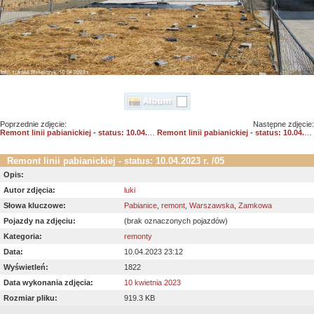
Poprzednie zdjęcie:
Następne zdjęcie:
Remont linii pabianickiej - status: 10.04.2023 r. /06
Remont linii pabianickiej - status: 10.04.2023 r. /04
Remont linii pabianickiej - status: 10.04.2023 r. /05
Opis:
Autor zdjęcia:
luki
Słowa kluczowe:
Pabianice
,
remont
,
Warszawska
,
Zamkowa
Pojazdy na zdjęciu:
(brak oznaczonych pojazdów)
Kategoria:
remonty
Data:
10.04.2023 23:12
Wyświetleń:
1822
Data wykonania zdjęcia:
10 kwietnia 2023
Rozmiar pliku:
919.3 KB