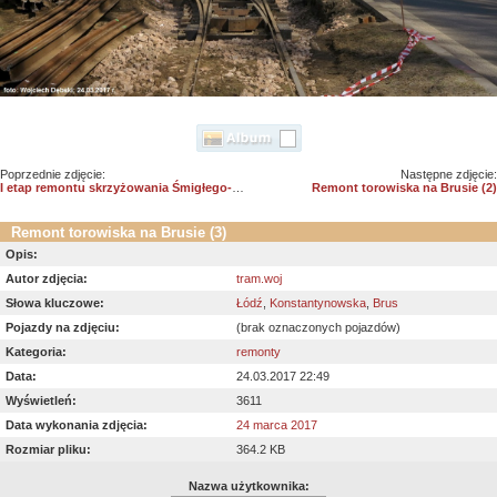
Poprzednie zdjęcie:
Następne zdjęcie:
I etap remontu skrzyżowania Śmigłego-Rydza - Dąbrowskiego na finiszu 01
Remont torowiska na Brusie (2)
Remont torowiska na Brusie (3)
Opis:
Autor zdjęcia:
tram.woj
Słowa kluczowe:
Łódź
,
Konstantynowska
,
Brus
Pojazdy na zdjęciu:
(brak oznaczonych pojazdów)
Kategoria:
remonty
Data:
24.03.2017 22:49
Wyświetleń:
3611
Data wykonania zdjęcia:
24 marca 2017
Rozmiar pliku:
364.2 KB
Nazwa użytkownika: