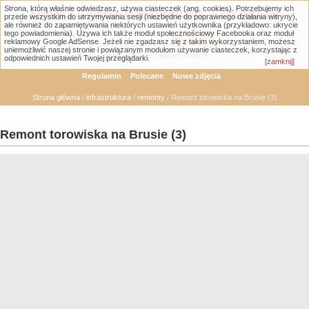
Strona, którą właśnie odwiedzasz, używa ciasteczek (ang. cookies). Potrzebujemy ich
Łódzka Galeria Transportowa - GTLodz.eu
przede wszystkim do utrzymywania sesji (niezbędne do poprawnego działania witryny),
ale również do zapamiętywania niektórych ustawień użytkownika (przykładowo: ukrycie
tego powiadomienia). Używa ich także moduł społecznościowy Facebooka oraz moduł
reklamowy Google AdSense. Jeżeli nie zgadzasz się z takim wykorzystaniem, możesz
uniemożliwić naszej stronie i powiązanym modułom używanie ciasteczek, korzystając z
Wyszukiwanie zaawansowane
odpowiednich ustawień Twojej przeglądarki.
[zamknij]
Regulamin
Polecane
Nowe zdjęcia
Strona główna
/
infrastruktura
/
remonty
/ Remont torowiska na Brusie (3)
Remont torowiska na Brusie (3)