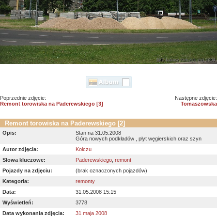
Poprzednie zdjęcie:
Następne zdjęcie:
Remont torowiska na Paderewskiego [3]
Tomaszowska
Remont torowiska na Paderewskiego [2]
Opis:
Stan na 31.05.2008
Góra nowych podkładów , płyt węgierskich oraz szyn
Autor zdjęcia:
Kołczu
Słowa kluczowe:
Paderewskiego
,
remont
Pojazdy na zdjęciu:
(brak oznaczonych pojazdów)
Kategoria:
remonty
Data:
31.05.2008 15:15
Wyświetleń:
3778
Data wykonania zdjęcia:
31 maja 2008