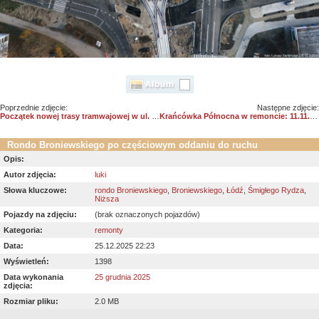
Poprzednie zdjęcie:
Następne zdjęcie:
Początek nowej trasy tramwajowej w ul. Broniewskiego
Krańcówka Północna w remoncie: 11.11.2025 r. /01
Rondo Broniewskiego po częściowym oddaniu do ruchu
Opis:
Autor zdjęcia:
luki
Słowa kluczowe:
rondo Broniewskiego
,
Broniewskiego
,
Łódź
,
Śmigłego Rydza
,
Niższa
Pojazdy na zdjęciu:
(brak oznaczonych pojazdów)
Kategoria:
remonty
Data:
25.12.2025 22:23
Wyświetleń:
1398
Data wykonania
25 grudnia 2025
zdjęcia:
Rozmiar pliku:
2.0 MB