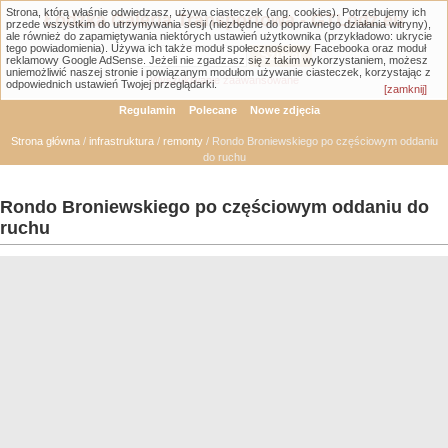
Strona, którą właśnie odwiedzasz, używa ciasteczek (ang. cookies). Potrzebujemy ich
Łódzka Galeria Transportowa - GTLodz.eu
przede wszystkim do utrzymywania sesji (niezbędne do poprawnego działania witryny),
ale również do zapamiętywania niektórych ustawień użytkownika (przykładowo: ukrycie
tego powiadomienia). Używa ich także moduł społecznościowy Facebooka oraz moduł
reklamowy Google AdSense. Jeżeli nie zgadzasz się z takim wykorzystaniem, możesz
uniemożliwić naszej stronie i powiązanym modułom używanie ciasteczek, korzystając z
Wyszukiwanie zaawansowane
odpowiednich ustawień Twojej przeglądarki.
[zamknij]
Regulamin
Polecane
Nowe zdjęcia
Strona główna
/
infrastruktura
/
remonty
/ Rondo Broniewskiego po częściowym oddaniu
do ruchu
Rondo Broniewskiego po częściowym oddaniu do
ruchu