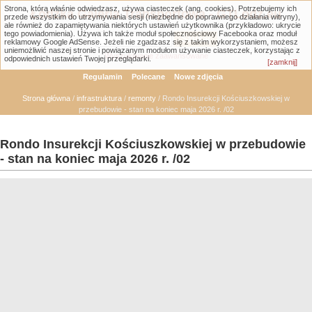
Strona, którą właśnie odwiedzasz, używa ciasteczek (ang. cookies). Potrzebujemy ich
Łódzka Galeria Transportowa - GTLodz.eu
przede wszystkim do utrzymywania sesji (niezbędne do poprawnego działania witryny),
ale również do zapamiętywania niektórych ustawień użytkownika (przykładowo: ukrycie
tego powiadomienia). Używa ich także moduł społecznościowy Facebooka oraz moduł
reklamowy Google AdSense. Jeżeli nie zgadzasz się z takim wykorzystaniem, możesz
uniemożliwić naszej stronie i powiązanym modułom używanie ciasteczek, korzystając z
Wyszukiwanie zaawansowane
odpowiednich ustawień Twojej przeglądarki.
[zamknij]
Regulamin
Polecane
Nowe zdjęcia
Strona główna
/
infrastruktura
/
remonty
/ Rondo Insurekcji Kościuszkowskiej w
przebudowie - stan na koniec maja 2026 r. /02
Rondo Insurekcji Kościuszkowskiej w przebudowie
- stan na koniec maja 2026 r. /02