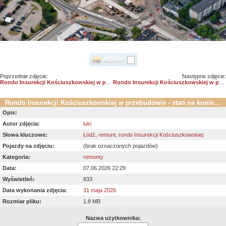
Poprzednie zdjęcie:
Następne zdjęcie:
Rondo Insurekcji Kościuszkowskiej w przebudowie - stan na koniec maja 2026 r. /01
Rondo Insurekcji Kościuszkowskiej w przebudowie - stan na koniec maja 2026 r. /03
Rondo Insurekcji Kościuszkowskiej w przebudowie - stan na koniec maja 2026 r. /02
Opis:
Autor zdjęcia:
luki
Słowa kluczowe:
Łódź
,
remont
,
rondo Insurekcji Kościuszkowskiej
Pojazdy na zdjęciu:
(brak oznaczonych pojazdów)
Kategoria:
remonty
Data:
07.06.2026 22:29
Wyświetleń:
833
Data wykonania zdjęcia:
31 maja 2026
Rozmiar pliku:
1.8 MB
Nazwa użytkownika: