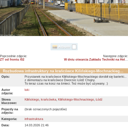
Poprzednie zdjęcie:
Następne zdjęcie:
ZT od frontu /02
W dniu otwarcia Zakładu Techniki na Helenówku /01
Rozbudowa infrastruktury na krańcówce Kilińskiego-Mochnackiego :)
Opis:
Przystanek na krańcówce Kilińskiego-Mochnackiego dorobił się barierki...
z demontażu na krańcówce Dworzec Łódź Chojny.
To teraz czas na kosz na śmieci. Też może być używany. :)
Autor
luki
zdjęcia:
Słowa
Kilińskiego
,
krańcówka
,
Kilińskiego-Mochnackiego
,
Łódź
kluczowe:
Pojazdy na
(brak oznaczonych pojazdów)
zdjęciu:
Kategoria:
infrastruktura
Data:
14.03.2026 21:46