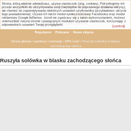
Strona, którą właśnie odwiedzasz, używa ciasteczek (ang. cookies). Potrzebujemy ich
Łódzka Galeria Transportowa - GTLodz.eu
przede wszystkim do utrzymywania sesji (niezbędne do poprawnego działania witryny),
ale również do zapamiętywania niektórych ustawień użytkownika (przykładowo: ukrycie
tego powiadomienia). Używa ich także moduł społecznościowy Facebooka oraz moduł
reklamowy Google AdSense. Jeżeli nie zgadzasz się z takim wykorzystaniem, możesz
uniemożliwić naszej stronie i powiązanym modułom używanie ciasteczek, korzystając z
Wyszukiwanie zaawansowane
odpowiednich ustawień Twojej przeglądarki.
[zamknij]
Regulamin
Polecane
Nowe zdjęcia
Strona główna
/
autobusy i tramwaje
/
MPK Łódź
/ Ruszyła solówka w blasku
zachodzącego słońca
Ruszyła solówka w blasku zachodzącego słońca