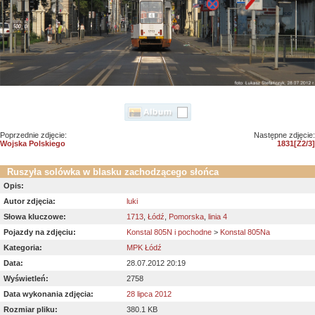
Poprzednie zdjęcie:
Następne zdjęcie:
Wojska Polskiego
1831[Z2/3]
Ruszyła solówka w blasku zachodzącego słońca
Opis:
Autor zdjęcia:
luki
Słowa kluczowe:
1713
,
Łódź
,
Pomorska
,
linia 4
Pojazdy na zdjęciu:
Konstal 805N i pochodne
>
Konstal 805Na
Kategoria:
MPK Łódź
Data:
28.07.2012 20:19
Wyświetleń:
2758
Data wykonania zdjęcia:
28 lipca 2012
Rozmiar pliku:
380.1 KB