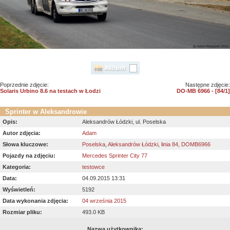
Poprzednie zdjęcie:
Następne zdjęcie:
Solaris Urbino 8.6 na testach w Łodzi
DO-MB 6966 - [84/1]
Sprinter w Aleksandrowie
Opis:
Aleksandrów Łódzki, ul. Poselska
Autor zdjęcia:
Adam
Słowa kluczowe:
Poselska
,
Aleksandrów Łódzki
,
linia 84
,
DOMB6966
Pojazdy na zdjęciu:
Mercedes Sprinter City 77
Kategoria:
testowce
Data:
04.09.2015 13:31
Wyświetleń:
5192
Data wykonania zdjęcia:
04 września 2015
Rozmiar pliku:
493.0 KB
Nazwa użytkownika: