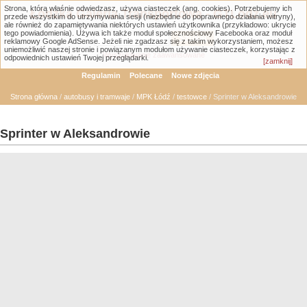
Strona, którą właśnie odwiedzasz, używa ciasteczek (ang. cookies). Potrzebujemy ich
Łódzka Galeria Transportowa - GTLodz.eu
przede wszystkim do utrzymywania sesji (niezbędne do poprawnego działania witryny),
ale również do zapamiętywania niektórych ustawień użytkownika (przykładowo: ukrycie
tego powiadomienia). Używa ich także moduł społecznościowy Facebooka oraz moduł
reklamowy Google AdSense. Jeżeli nie zgadzasz się z takim wykorzystaniem, możesz
uniemożliwić naszej stronie i powiązanym modułom używanie ciasteczek, korzystając z
Wyszukiwanie zaawansowane
odpowiednich ustawień Twojej przeglądarki.
[zamknij]
Regulamin
Polecane
Nowe zdjęcia
Strona główna
/
autobusy i tramwaje
/
MPK Łódź
/
testowce
/ Sprinter w Aleksandrowie
Sprinter w Aleksandrowie