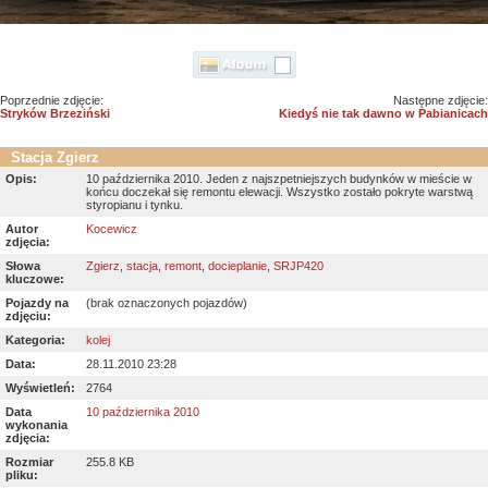
Poprzednie zdjęcie:
Następne zdjęcie:
Stryków Brzeziński
Kiedyś nie tak dawno w Pabianicach
Stacja Zgierz
Opis:
10 października 2010. Jeden z najszpetniejszych budynków w mieście w
końcu doczekał się remontu elewacji. Wszystko zostało pokryte warstwą
styropianu i tynku.
Autor
Kocewicz
zdjęcia:
Słowa
Zgierz
,
stacja
,
remont
,
docieplanie
,
SRJP420
kluczowe:
Pojazdy na
(brak oznaczonych pojazdów)
zdjęciu:
Kategoria:
kolej
Data:
28.11.2010 23:28
Wyświetleń:
2764
Data
10 października 2010
wykonania
zdjęcia:
Rozmiar
255.8 KB
pliku: