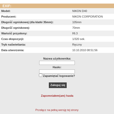
EXIF:
Model:
NIKON D40
Producent:
NIKON CORPORATION
Długość ogniskowej (dla klatki 35mm):
105mm
Długość ogniskowej:
70mm
Wartość przysłony:
f/6.3
Czas ekspozycji:
1/320 sek.
Tryb naświetlania:
Ręczny
Data utworzenia:
10.10.2010 08:51:56
Nazwa użytkownika:
Hasło:
Zapamiętać logowanie?
Zapomniałem(am) hasła
Przełącz na pełną wersję tej strony