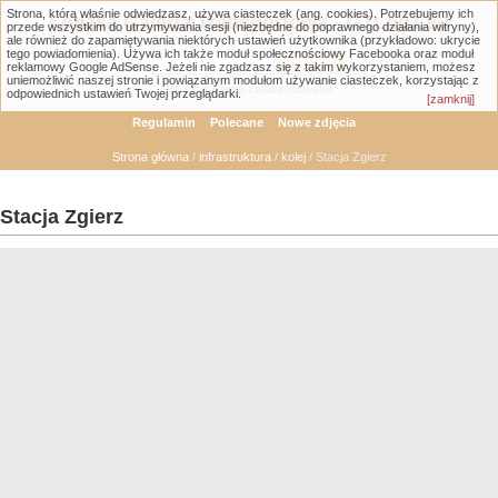
Strona, którą właśnie odwiedzasz, używa ciasteczek (ang. cookies). Potrzebujemy ich
Łódzka Galeria Transportowa - GTLodz.eu
przede wszystkim do utrzymywania sesji (niezbędne do poprawnego działania witryny),
ale również do zapamiętywania niektórych ustawień użytkownika (przykładowo: ukrycie
tego powiadomienia). Używa ich także moduł społecznościowy Facebooka oraz moduł
reklamowy Google AdSense. Jeżeli nie zgadzasz się z takim wykorzystaniem, możesz
uniemożliwić naszej stronie i powiązanym modułom używanie ciasteczek, korzystając z
Wyszukiwanie zaawansowane
odpowiednich ustawień Twojej przeglądarki.
[zamknij]
Regulamin
Polecane
Nowe zdjęcia
Strona główna
/
infrastruktura
/
kolej
/ Stacja Zgierz
Stacja Zgierz