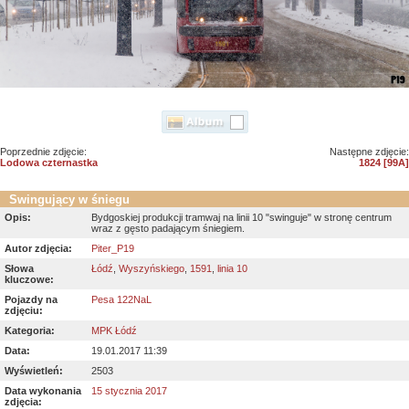
Poprzednie zdjęcie:
Następne zdjęcie:
Lodowa czternastka
1824 [99A]
Swingujący w śniegu
Opis:
Bydgoskiej produkcji tramwaj na linii 10 "swinguje" w stronę centrum
wraz z gęsto padającym śniegiem.
Autor zdjęcia:
Piter_P19
Słowa
Łódź
,
Wyszyńskiego
,
1591
,
linia 10
kluczowe:
Pojazdy na
Pesa 122NaL
zdjęciu:
Kategoria:
MPK Łódź
Data:
19.01.2017 11:39
Wyświetleń:
2503
Data wykonania
15 stycznia 2017
zdjęcia: