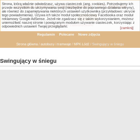
Strona, którą właśnie odwiedzasz, używa ciasteczek (ang. cookies). Potrzebujemy ich
Łódzka Galeria Transportowa - GTLodz.eu
przede wszystkim do utrzymywania sesji (niezbędne do poprawnego działania witryny),
ale również do zapamiętywania niektórych ustawień użytkownika (przykładowo: ukrycie
tego powiadomienia). Używa ich także moduł społecznościowy Facebooka oraz moduł
reklamowy Google AdSense. Jeżeli nie zgadzasz się z takim wykorzystaniem, możesz
uniemożliwić naszej stronie i powiązanym modułom używanie ciasteczek, korzystając z
Wyszukiwanie zaawansowane
odpowiednich ustawień Twojej przeglądarki.
[zamknij]
Regulamin
Polecane
Nowe zdjęcia
Strona główna
/
autobusy i tramwaje
/
MPK Łódź
/ Swingujący w śniegu
Swingujący w śniegu