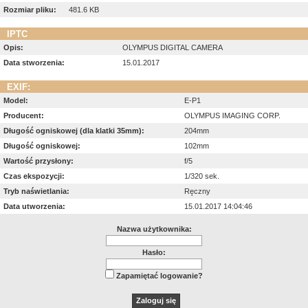
Rozmiar pliku:
481.6 KB
IPTC
Opis:
OLYMPUS DIGITAL CAMERA
Data stworzenia:
15.01.2017
EXIF:
Model:
E-P1
Producent:
OLYMPUS IMAGING CORP.
Długość ogniskowej (dla klatki 35mm):
204mm
Długość ogniskowej:
102mm
Wartość przysłony:
f/5
Czas ekspozycji:
1/320 sek.
Tryb naświetlania:
Ręczny
Data utworzenia:
15.01.2017 14:04:46
Nazwa użytkownika:
Hasło:
Zapamiętać logowanie?