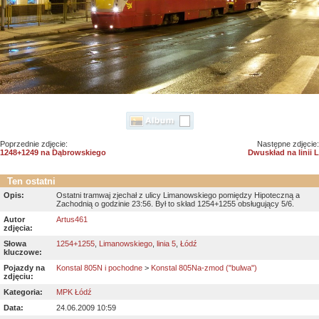
Poprzednie zdjęcie:
Następne zdjęcie:
1248+1249 na Dąbrowskiego
Dwuskład na linii L
Ten ostatni
Opis:
Ostatni tramwaj zjechał z ulicy Limanowskiego pomiędzy Hipoteczną a
Zachodnią o godzinie 23:56. Był to skład 1254+1255 obsługujący 5/6.
Autor
Artus461
zdjęcia:
Słowa
1254+1255
,
Limanowskiego
,
linia 5
,
Łódź
kluczowe:
Pojazdy na
Konstal 805N i pochodne
>
Konstal 805Na-zmod ("bulwa")
zdjęciu:
Kategoria:
MPK Łódź
Data:
24.06.2009 10:59