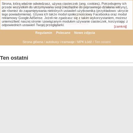
Strona, którą właśnie odwiedzasz, używa ciasteczek (ang. cookies). Potrzebujemy ich
Łódzka Galeria Transportowa - GTLodz.eu
przede wszystkim do utrzymywania sesji (niezbędne do poprawnego działania witryny),
ale również do zapamiętywania niektórych ustawień użytkownika (przykładowo: ukrycie
tego powiadomienia). Używa ich także moduł społecznościowy Facebooka oraz moduł
reklamowy Google AdSense. Jeżeli nie zgadzasz się z takim wykorzystaniem, możesz
uniemożliwić naszej stronie i powiązanym modułom używanie ciasteczek, korzystając z
Wyszukiwanie zaawansowane
odpowiednich ustawień Twojej przeglądarki.
[zamknij]
Regulamin
Polecane
Nowe zdjęcia
Strona główna
/
autobusy i tramwaje
/
MPK Łódź
/ Ten ostatni
Ten ostatni