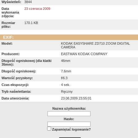
Wyświetleń:
3844
Data
23 czerwca 2009
wykonania
zdjęcia:
Rozmiar
170.1 KB
pliku:
EXIF:
Model:
KODAK EASYSHARE ZD710 ZOOM DIGITAL
CAMERA
Producent:
EASTMAN KODAK COMPANY
Długość ogniskowej (dla klatki
46mm
35mm):
Długość ogniskowej:
7.6mm
Wartość przysłony:
f/6.3
Czas ekspozycji:
4 sek.
Tryb naświetlania:
Ręczny
Data utworzenia:
23.06.2009 23:55:01
Nazwa użytkownika:
Hasło:
Zapamiętać logowanie?