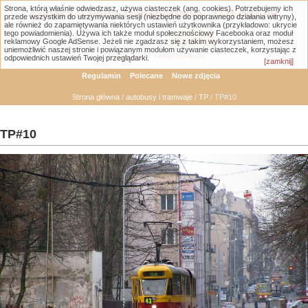
Strona, którą właśnie odwiedzasz, używa ciasteczek (ang. cookies). Potrzebujemy ich
Łódzka Galeria Transportowa - GTLodz.eu
przede wszystkim do utrzymywania sesji (niezbędne do poprawnego działania witryny),
ale również do zapamiętywania niektórych ustawień użytkownika (przykładowo: ukrycie
tego powiadomienia). Używa ich także moduł społecznościowy Facebooka oraz moduł
reklamowy Google AdSense. Jeżeli nie zgadzasz się z takim wykorzystaniem, możesz
uniemożliwić naszej stronie i powiązanym modułom używanie ciasteczek, korzystając z
Wyszukiwanie zaawansowane
odpowiednich ustawień Twojej przeglądarki.
[zamknij]
Regulamin
Polecane
Nowe zdjęcia
Strona główna
/
autobusy i tramwaje
/
TP
/ TP#10
TP#10