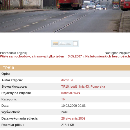
Poprzednie zdjęcie:
Następne zdjęcie:
Wiele samochodów, a tramwaj tylko jeden
3.05.2007 r. Na lutomierskich bezdrożach
TP#10
Opis:
Autor zdjęcia:
domi13a
Słowa kluczowe:
TP10
,
Łódź
,
linia 43
,
Pomorska
Pojazdy na zdjęciu:
Konstal 803N
Kategoria:
TP
Data:
10.02.2009 20:03
Wyświetleń:
2440
Data wykonania zdjęcia:
28 stycznia 2009
Rozmiar pliku:
218.4 KB