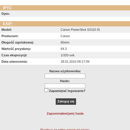
IPTC
Opis:
EXIF:
Model:
Canon PowerShot SX110 IS
Producent:
Canon
Długość ogniskowej:
60mm
Wartość przysłony:
f/4.3
Czas ekspozycji:
1/320 sek.
Data utworzenia:
28.01.2010 09:17:09
Nazwa użytkownika:
Hasło:
Zapamiętać logowanie?
Zapomniałem(am) hasła
Przełącz na pełną wersję tej strony