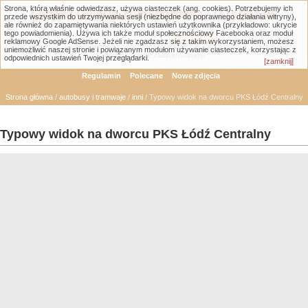
Strona, którą właśnie odwiedzasz, używa ciasteczek (ang. cookies). Potrzebujemy ich
Łódzka Galeria Transportowa - GTLodz.eu
przede wszystkim do utrzymywania sesji (niezbędne do poprawnego działania witryny),
ale również do zapamiętywania niektórych ustawień użytkownika (przykładowo: ukrycie
tego powiadomienia). Używa ich także moduł społecznościowy Facebooka oraz moduł
reklamowy Google AdSense. Jeżeli nie zgadzasz się z takim wykorzystaniem, możesz
uniemożliwić naszej stronie i powiązanym modułom używanie ciasteczek, korzystając z
Wyszukiwanie zaawansowane
odpowiednich ustawień Twojej przeglądarki.
[zamknij]
Regulamin
Polecane
Nowe zdjęcia
Strona główna
/
autobusy i tramwaje
/
inni
/ Typowy widok na dworcu PKS Łódź Centralny
Typowy widok na dworcu PKS Łódź Centralny