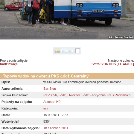
Poprzednie zdjęcie:
Następne zdjęcie:
hadziewięć
Setra S316 HDS [EL 447CF]
Typowy widok na dworcu PKS Łódź Centralny
Opis:
w XXI wieku. Do zamknięcia dworca pozostał miesiąc.
Autor zdjęcia:
BartStep
Słowa kluczowe:
PKV8856
,
Łódź
,
Dworzec Łódź Fabryczna
,
PKS Radomsko
Pojazdy na zdjęciu:
Autosan H9
Kategoria:
inni
Data:
15.09.2011 17:37
Wyświetleń:
5304
Data wykonania zdjęcia:
18 czerwca 2011