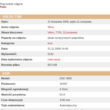
Poprzednie zdjęcie:
Patki
VOLVO 7700
Opis:
21 listopada 2006; pętla 11.Listopada
Autor zdjęcia:
Wiciu
Słowa kluczowe:
Volvo
,
7700
,
11Listopada
Pojazdy na zdjęciu:
(brak oznaczonych pojazdów)
Kategoria:
inne
Data:
21.11.2006 14:49
Wyświetleń:
5142
Data wykonania zdjęcia:
(nieznana)
Rozmiar pliku:
90.3 KB
EXIF:
Model:
DSC-W50
Producent:
SONY
Długość ogniskowej:
6.3mm
Wartość przysłony:
f/2.8
Czas ekspozycji:
1/40 sek.
Tryb naświetlania:
Automatyczny