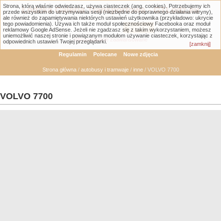
Strona, którą właśnie odwiedzasz, używa ciasteczek (ang. cookies). Potrzebujemy ich
Łódzka Galeria Transportowa - GTLodz.eu
przede wszystkim do utrzymywania sesji (niezbędne do poprawnego działania witryny),
ale również do zapamiętywania niektórych ustawień użytkownika (przykładowo: ukrycie
tego powiadomienia). Używa ich także moduł społecznościowy Facebooka oraz moduł
reklamowy Google AdSense. Jeżeli nie zgadzasz się z takim wykorzystaniem, możesz
uniemożliwić naszej stronie i powiązanym modułom używanie ciasteczek, korzystając z
Wyszukiwanie zaawansowane
odpowiednich ustawień Twojej przeglądarki.
[zamknij]
Regulamin
Polecane
Nowe zdjęcia
Strona główna
/
autobusy i tramwaje
/
inne
/ VOLVO 7700
VOLVO 7700