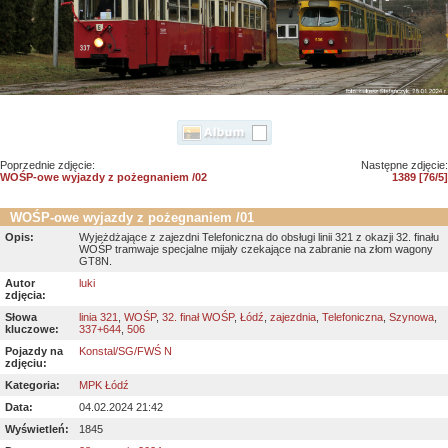
Poprzednie zdjęcie:
Następne zdjęcie:
WOŚP-owe wyjazdy z pożegnaniem /02
1389 [76/5]
WOŚP-owe wyjazdy z pożegnaniem /01
Opis:
Wyjeżdżające z zajezdni Telefoniczna do obsługi linii 321 z okazji 32. finału
WOŚP tramwaje specjalne mijały czekające na zabranie na złom wagony
GT8N.
Autor
luki
zdjęcia:
Słowa
linia 321
,
WOŚP
,
32. finał WOŚP
,
Łódź
,
zajezdnia
,
Telefoniczna
,
Szynowa
,
kluczowe:
337+644
,
506
Pojazdy na
Konstal/SG/FWŚ N
zdjęciu:
Kategoria:
MPK Łódź
Data:
04.02.2024 21:42
Wyświetleń:
1845