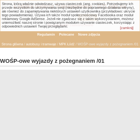
Strona, którą właśnie odwiedzasz, używa ciasteczek (ang. cookies). Potrzebujemy ich
Łódzka Galeria Transportowa - GTLodz.eu
przede wszystkim do utrzymywania sesji (niezbędne do poprawnego działania witryny),
ale również do zapamiętywania niektórych ustawień użytkownika (przykładowo: ukrycie
tego powiadomienia). Używa ich także moduł społecznościowy Facebooka oraz moduł
reklamowy Google AdSense. Jeżeli nie zgadzasz się z takim wykorzystaniem, możesz
uniemożliwić naszej stronie i powiązanym modułom używanie ciasteczek, korzystając z
Wyszukiwanie zaawansowane
odpowiednich ustawień Twojej przeglądarki.
[zamknij]
Regulamin
Polecane
Nowe zdjęcia
Strona główna
/
autobusy i tramwaje
/
MPK Łódź
/ WOŚP-owe wyjazdy z pożegnaniem /01
WOŚP-owe wyjazdy z pożegnaniem /01