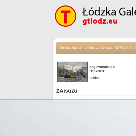
Strona główna
/
autobusy i tramwaje
/
MPK Łódź
/ 
Łagiewnicka po
remoncie
qubbus
ZAisuzu