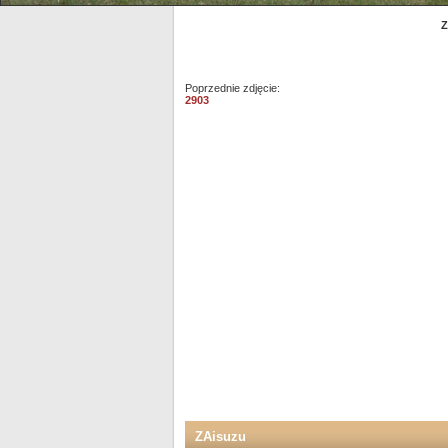
Z
Poprzednie zdjęcie:
2903
ZAisuzu