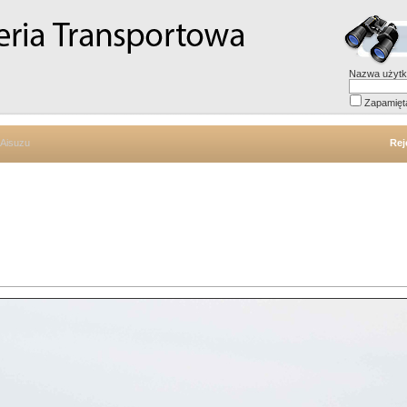
Nazwa użytk
Zapamięt
ZAisuzu
Rej