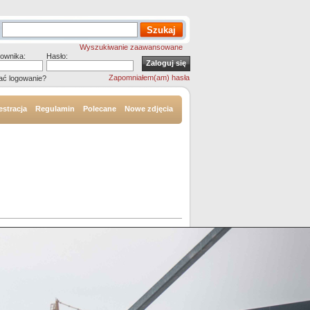
Wyszukiwanie zaawansowane
ownika:
Hasło:
Zapomniałem(am) hasła
ać logowanie?
estracja
Regulamin
Polecane
Nowe zdjęcia