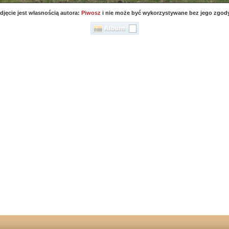
djęcie jest własnością autora:
Piwosz
i nie może być wykorzystywane bez jego zgod