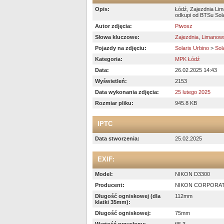
Opis:
Łódź, Zajezdnia Li
odkupi od BTSu Sola
Autor zdjęcia:
Piwosz
Słowa kluczowe:
Zajezdnia
,
Limanow
Pojazdy na zdjęciu:
Solaris Urbino
>
Sol
Kategoria:
MPK Łódź
Data:
26.02.2025 14:43
Wyświetleń:
2153
Data wykonania zdjęcia:
25 lutego 2025
Rozmiar pliku:
945.8 KB
IPTC
Data stworzenia:
25.02.2025
EXIF:
Model:
NIKON D3300
Producent:
NIKON CORPORA
Długość ogniskowej (dla
112mm
klatki 35mm):
Długość ogniskowej:
75mm