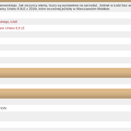
manowskiego. Jak wszyscy wiemy, Isuzu są wystawione na sprzedaż. Jednak w Łodzi bez au
risy Urbino 8.9LE z 2016r, które wcześniej jeździły w Warszawskim Mobilisie.
skiego
,
Łódź
aris Urbino 8,9 LE
TION