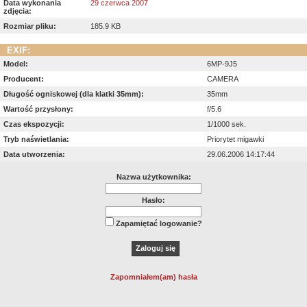
Data wykonania
29 czerwca 2007
zdjęcia:
Rozmiar pliku:
185.9 KB
EXIF:
Model:
6MP-9J5
Producent:
CAMERA
Długość ogniskowej (dla klatki 35mm):
35mm
Wartość przysłony:
f/5.6
Czas ekspozycji:
1/1000 sek.
Tryb naświetlania:
Priorytet migawki
Data utworzenia:
29.06.2006 14:17:44
Nazwa użytkownika:
Hasło:
Zapamiętać logowanie?
Zapomniałem(am) hasła