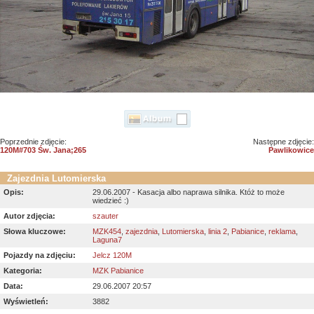
Poprzednie zdjęcie:
Następne zdjęcie:
120M#703 Św. Jana;265
Pawlikowice
Zajezdnia Lutomierska
Opis:
29.06.2007 - Kasacja albo naprawa silnika. Któż to może
wiedzieć :)
Autor zdjęcia:
szauter
Słowa kluczowe:
MZK454
,
zajezdnia
,
Lutomierska
,
linia 2
,
Pabianice
,
reklama
,
Laguna7
Pojazdy na zdjęciu:
Jelcz 120M
Kategoria:
MZK Pabianice
Data:
29.06.2007 20:57
Wyświetleń:
3882