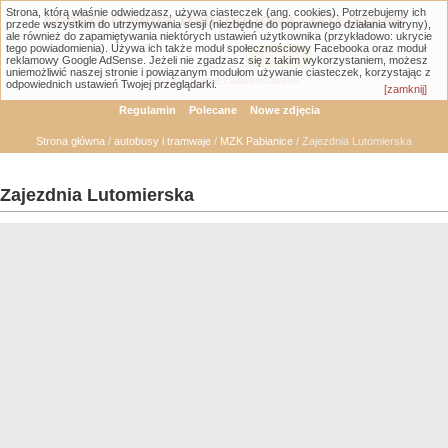
Strona, którą właśnie odwiedzasz, używa ciasteczek (ang. cookies). Potrzebujemy ich
Łódzka Galeria Transportowa - GTLodz.eu
przede wszystkim do utrzymywania sesji (niezbędne do poprawnego działania witryny),
ale również do zapamiętywania niektórych ustawień użytkownika (przykładowo: ukrycie
tego powiadomienia). Używa ich także moduł społecznościowy Facebooka oraz moduł
reklamowy Google AdSense. Jeżeli nie zgadzasz się z takim wykorzystaniem, możesz
uniemożliwić naszej stronie i powiązanym modułom używanie ciasteczek, korzystając z
Wyszukiwanie zaawansowane
odpowiednich ustawień Twojej przeglądarki.
[zamknij]
Regulamin
Polecane
Nowe zdjęcia
Strona główna
/
autobusy i tramwaje
/
MZK Pabianice
/ Zajezdnia Lutomierska
Zajezdnia Lutomierska