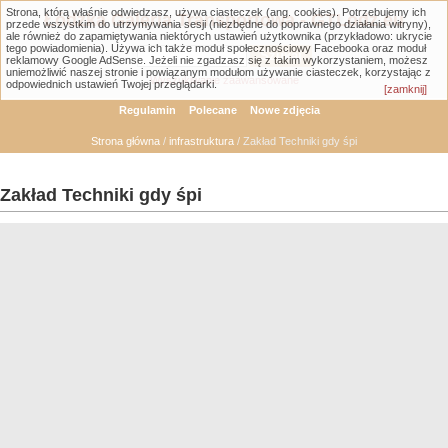
Strona, którą właśnie odwiedzasz, używa ciasteczek (ang. cookies). Potrzebujemy ich
Łódzka Galeria Transportowa - GTLodz.eu
przede wszystkim do utrzymywania sesji (niezbędne do poprawnego działania witryny),
ale również do zapamiętywania niektórych ustawień użytkownika (przykładowo: ukrycie
tego powiadomienia). Używa ich także moduł społecznościowy Facebooka oraz moduł
reklamowy Google AdSense. Jeżeli nie zgadzasz się z takim wykorzystaniem, możesz
uniemożliwić naszej stronie i powiązanym modułom używanie ciasteczek, korzystając z
Wyszukiwanie zaawansowane
odpowiednich ustawień Twojej przeglądarki.
[zamknij]
Regulamin
Polecane
Nowe zdjęcia
Strona główna
/
infrastruktura
/ Zakład Techniki gdy śpi
Zakład Techniki gdy śpi