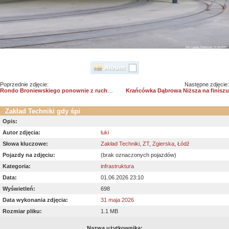
Poprzednie zdjęcie:
Następne zdjęcie:
Rondo Broniewskiego ponownie z ruchem tramwajowym /02
Krańcówka Dąbrowa Niższa na finiszu
Zakład Techniki gdy śpi
Opis:
Autor zdjęcia:
luki
Słowa kluczowe:
Zakład Techniki
,
ZT
,
Zgierska
,
Łódź
Pojazdy na zdjęciu:
(brak oznaczonych pojazdów)
Kategoria:
infrastruktura
Data:
01.06.2026 23:10
Wyświetleń:
698
Data wykonania zdjęcia:
31 maja 2026
Rozmiar pliku:
1.1 MB
Nazwa użytkownika: