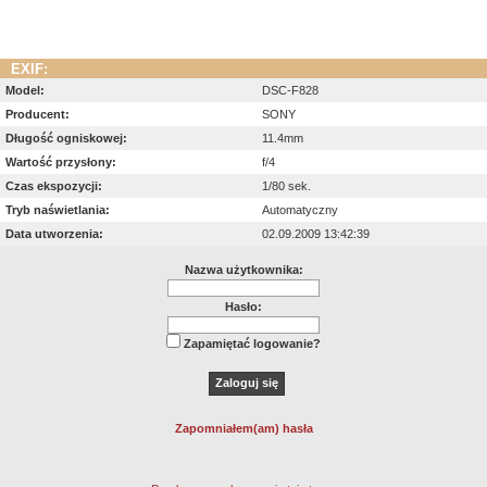
EXIF:
Model:
DSC-F828
Producent:
SONY
Długość ogniskowej:
11.4mm
Wartość przysłony:
f/4
Czas ekspozycji:
1/80 sek.
Tryb naświetlania:
Automatyczny
Data utworzenia:
02.09.2009 13:42:39
Nazwa użytkownika:
Hasło:
Zapamiętać logowanie?
Zapomniałem(am) hasła