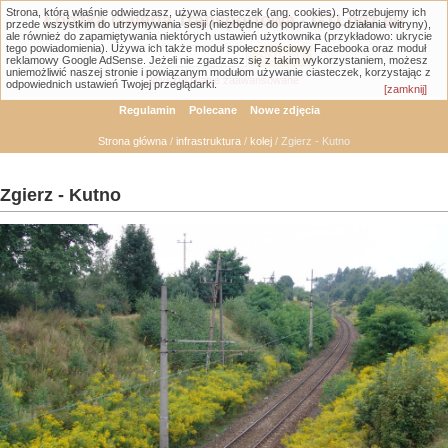
Strona, którą właśnie odwiedzasz, używa ciasteczek (ang. cookies). Potrzebujemy ich
Łódzka Galeria Transportowa - GTLodz.eu
przede wszystkim do utrzymywania sesji (niezbędne do poprawnego działania witryny),
ale również do zapamiętywania niektórych ustawień użytkownika (przykładowo: ukrycie
tego powiadomienia). Używa ich także moduł społecznościowy Facebooka oraz moduł
reklamowy Google AdSense. Jeżeli nie zgadzasz się z takim wykorzystaniem, możesz
uniemożliwić naszej stronie i powiązanym modułom używanie ciasteczek, korzystając z
Wyszukiwanie zaawansowane
odpowiednich ustawień Twojej przeglądarki.
[zamknij]
Regulamin
Polecane
Nowe zdjęcia
Strona główna
/
infrastruktura
/
kolej
/ Zgierz - Kutno
Zgierz - Kutno