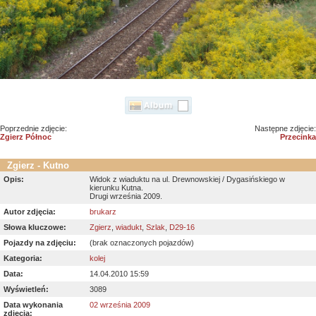
Poprzednie zdjęcie:
Następne zdjęcie:
Zgierz Północ
Przecinka
Zgierz - Kutno
Opis:
Widok z wiaduktu na ul. Drewnowskiej / Dygasińskiego w
kierunku Kutna.
Drugi września 2009.
Autor zdjęcia:
brukarz
Słowa kluczowe:
Zgierz
,
wiadukt
,
Szlak
,
D29-16
Pojazdy na zdjęciu:
(brak oznaczonych pojazdów)
Kategoria:
kolej
Data:
14.04.2010 15:59
Wyświetleń:
3089
Data wykonania
02 września 2009
zdjęcia: