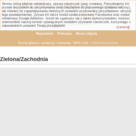
Strona, którą właśnie odwiedzasz, używa ciasteczek (ang. cookies). Potrzebujemy ich
Łódzka Galeria Transportowa - GTLodz.eu
przede wszystkim do utrzymywania sesji (niezbędne do poprawnego działania witryny),
ale również do zapamiętywania niektórych ustawień użytkownika (przykładowo: ukrycie
tego powiadomienia). Używa ich także moduł społecznościowy Facebooka oraz moduł
reklamowy Google AdSense. Jeżeli nie zgadzasz się z takim wykorzystaniem, możesz
uniemożliwić naszej stronie i powiązanym modułom używanie ciasteczek, korzystając z
Wyszukiwanie zaawansowane
odpowiednich ustawień Twojej przeglądarki.
[zamknij]
Regulamin
Polecane
Nowe zdjęcia
Strona główna
/
autobusy i tramwaje
/
MPK Łódź
/ Zielona/Zachodnia
Zielona/Zachodnia