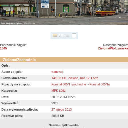
Poprzednie zdjęcie:
Następne zdjęcie:
1845
Zielona/Wólczańska
Zielona/Zachodnia
Opis:
Autor zdjęcia:
tram.woj
Słowa kluczowe:
1410+1411
,
Zielona
,
linia 12
,
Łódź
Pojazdy na zdjęciu:
Konstal 805N i pochodne
>
Konstal 805Na
Kategoria:
MPK Łódź
Data:
28.02.2013 16:28
Wyświetleń:
2911
Data wykonania zdjęcia:
27 lutego 2013
Rozmiar pliku:
283.5 KB
Nazwa użytkownika: