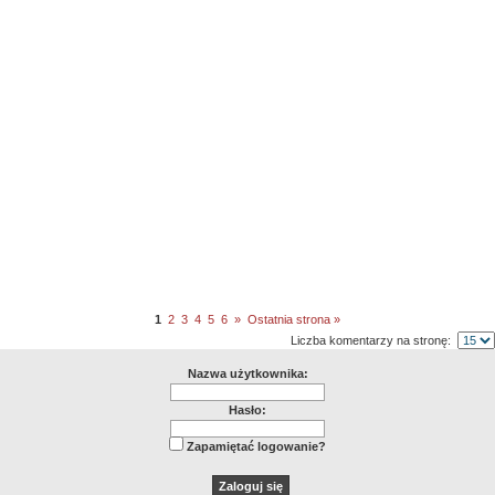
1
2
3
4
5
6
»
Ostatnia strona »
Liczba komentarzy na stronę:
Nazwa użytkownika:
Hasło:
Zapamiętać logowanie?