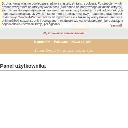
Strona, którą właśnie odwiedzasz, używa ciasteczek (ang. cookies). Potrzebujemy ich
Warning
: Undefined variable $comment_user_name in
przede wszystkim do utrzymywania sesji (niezbędne do poprawnego działania witryny),
/home/klient.dhosting.pl/gtlodz/gtlodz.eu/public_html/member.php
on line
1956
ale również do zapamiętywania niektórych ustawień użytkownika (przykładowo: ukrycie
tego powiadomienia). Używa ich także moduł społecznościowy Facebooka oraz moduł
Łódzka Galeria Transportowa - GTLodz.eu
reklamowy Google AdSense. Jeżeli nie zgadzasz się z takim wykorzystaniem, możesz
uniemożliwić naszej stronie i powiązanym modułom używanie ciasteczek, korzystając z
odpowiednich ustawień Twojej przeglądarki.
[zamknij]
Wyszukiwanie zaawansowane
Regulamin
Polecane
Nowe zdjęcia
Strona główna
/ Komentarze dodane przez
Panel użytkownika