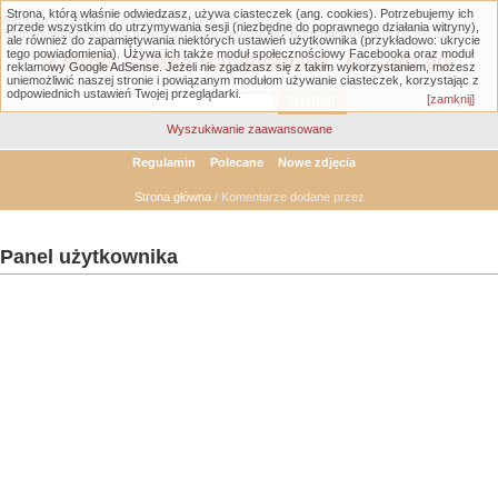
Strona, którą właśnie odwiedzasz, używa ciasteczek (ang. cookies). Potrzebujemy ich
Warning
: Undefined variable $comment_user_name in
przede wszystkim do utrzymywania sesji (niezbędne do poprawnego działania witryny),
/home/klient.dhosting.pl/gtlodz/gtlodz.eu/public_html/member.php
on line
1956
ale również do zapamiętywania niektórych ustawień użytkownika (przykładowo: ukrycie
tego powiadomienia). Używa ich także moduł społecznościowy Facebooka oraz moduł
Łódzka Galeria Transportowa - GTLodz.eu
reklamowy Google AdSense. Jeżeli nie zgadzasz się z takim wykorzystaniem, możesz
uniemożliwić naszej stronie i powiązanym modułom używanie ciasteczek, korzystając z
odpowiednich ustawień Twojej przeglądarki.
[zamknij]
Wyszukiwanie zaawansowane
Regulamin
Polecane
Nowe zdjęcia
Strona główna
/ Komentarze dodane przez
Panel użytkownika