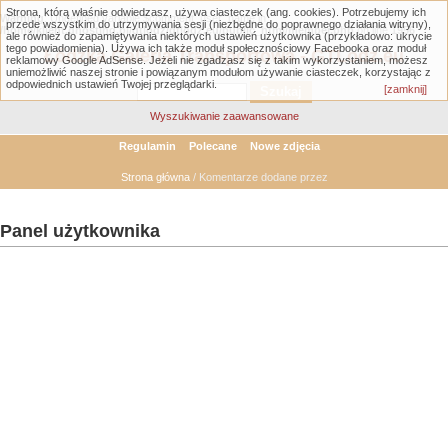
Strona, którą właśnie odwiedzasz, używa ciasteczek (ang. cookies). Potrzebujemy ich
Warning
: Undefined variable $comment_user_name in
przede wszystkim do utrzymywania sesji (niezbędne do poprawnego działania witryny),
/home/klient.dhosting.pl/gtlodz/gtlodz.eu/public_html/member.php
on line
1956
ale również do zapamiętywania niektórych ustawień użytkownika (przykładowo: ukrycie
tego powiadomienia). Używa ich także moduł społecznościowy Facebooka oraz moduł
Łódzka Galeria Transportowa - GTLodz.eu
reklamowy Google AdSense. Jeżeli nie zgadzasz się z takim wykorzystaniem, możesz
uniemożliwić naszej stronie i powiązanym modułom używanie ciasteczek, korzystając z
odpowiednich ustawień Twojej przeglądarki.
[zamknij]
Wyszukiwanie zaawansowane
Regulamin
Polecane
Nowe zdjęcia
Strona główna
/ Komentarze dodane przez
Panel użytkownika