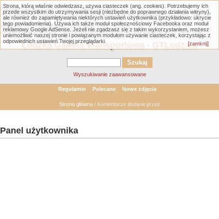
Strona, którą właśnie odwiedzasz, używa ciasteczek (ang. cookies). Potrzebujemy ich
Warning
: Trying to access array offset on null in
przede wszystkim do utrzymywania sesji (niezbędne do poprawnego działania witryny),
/home/klient.dhosting.pl/gtlodz/gtlodz.eu/public_html/member.php
on line
1898
ale również do zapamiętywania niektórych ustawień użytkownika (przykładowo: ukrycie
tego powiadomienia). Używa ich także moduł społecznościowy Facebooka oraz moduł
Warning
: Undefined variable $comment_user_name in
reklamowy Google AdSense. Jeżeli nie zgadzasz się z takim wykorzystaniem, możesz
/home/klient.dhosting.pl/gtlodz/gtlodz.eu/public_html/member.php
on line
1956
uniemożliwić naszej stronie i powiązanym modułom używanie ciasteczek, korzystając z
odpowiednich ustawień Twojej przeglądarki.
Łódzka Galeria Transportowa - GTLodz.eu
[zamknij]
Wyszukiwanie zaawansowane
Regulamin
Polecane
Nowe zdjęcia
Strona główna
/ Komentarze dodane przez
Panel użytkownika