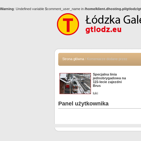
Warning
: Undefined variable $comment_user_name in
/home/klient.dhosting.pl/gtlodz/
Strona główna
/ Komentarze dodane przez
Specjalna linia
jednobrygadowa na
115-lecie zajezdni
Brus
luki
Panel użytkownika