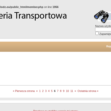
gtlodz.eu/public_html/member.php
on line
1956
Nazwa użytk
Zapamięt
Rej
« Pierwsza strona
«
1
2
3
4
5
6
7
8
9
10
11
»
Ostatnia strona »