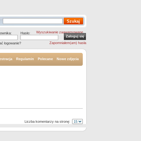
Wyszukiwanie zaawansowane
ownika:
Hasło:
Zapomniałem(am) hasła
ać logowanie?
estracja
Regulamin
Polecane
Nowe zdjęcia
Liczba komentarzy na stronę: