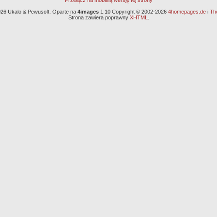
Przełącz na mobilną wersję tej strony
26 Ukalo & Pewusoft. Oparte na
4images
1.10 Copyright © 2002-2026
4homepages.de
i
Th
Strona zawiera poprawny
XHTML
.