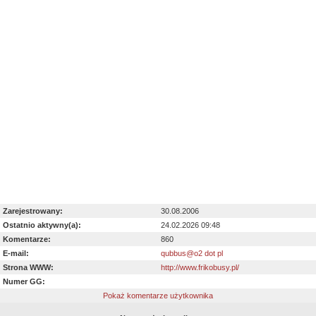
Zarejestrowany:
30.08.2006
Ostatnio aktywny(a):
24.02.2026 09:48
Komentarze:
860
E-mail:
qubbus@o2 dot pl
Strona WWW:
http://www.frikobusy.pl/
Numer GG:
Pokaż komentarze użytkownika