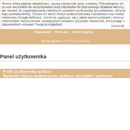
Strona, którą właśnie odwiedzasz, używa ciasteczek (ang. cookies). Potrzebujemy ich
Łódzka Galeria Transportowa - GTLodz.eu
przede wszystkim do utrzymywania sesji (niezbędne do poprawnego działania witryny),
ale również do zapamiętywania niektórych ustawień użytkownika (przykładowo: ukrycie
tego powiadomienia). Używa ich także moduł społecznościowy Facebooka oraz moduł
reklamowy Google AdSense. Jeżeli nie zgadzasz się z takim wykorzystaniem, możesz
uniemożliwić naszej stronie i powiązanym modułom używanie ciasteczek, korzystając z
Wyszukiwanie zaawansowane
odpowiednich ustawień Twojej przeglądarki.
[zamknij]
Regulamin
Polecane
Nowe zdjęcia
Strona główna
/ Profil użytkownika
Panel użytkownika
Profil użytkownika qubbus
Wyświetl zdjęcia dodane przez qubbus:
wszystkie
/
polecane