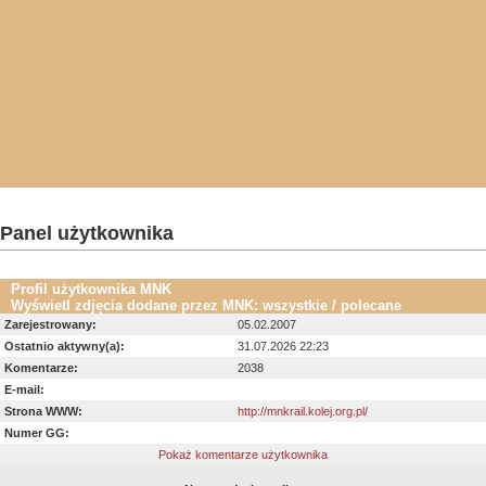
Panel użytkownika
Profil użytkownika MNK
Wyświetl zdjęcia dodane przez MNK:
wszystkie
/
polecane
Zarejestrowany:
05.02.2007
Ostatnio aktywny(a):
31.07.2026 22:23
Komentarze:
2038
E-mail:
Strona WWW:
http://mnkrail.kolej.org.pl/
Numer GG:
Pokaż komentarze użytkownika