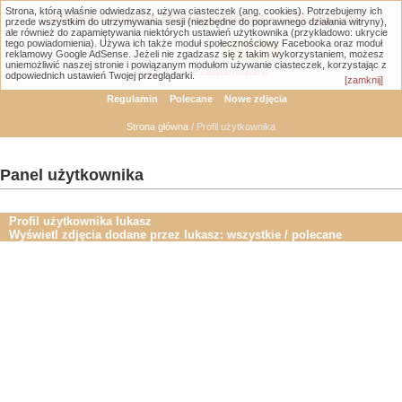
Strona, którą właśnie odwiedzasz, używa ciasteczek (ang. cookies). Potrzebujemy ich
Łódzka Galeria Transportowa - GTLodz.eu
przede wszystkim do utrzymywania sesji (niezbędne do poprawnego działania witryny),
ale również do zapamiętywania niektórych ustawień użytkownika (przykładowo: ukrycie
tego powiadomienia). Używa ich także moduł społecznościowy Facebooka oraz moduł
reklamowy Google AdSense. Jeżeli nie zgadzasz się z takim wykorzystaniem, możesz
uniemożliwić naszej stronie i powiązanym modułom używanie ciasteczek, korzystając z
Wyszukiwanie zaawansowane
odpowiednich ustawień Twojej przeglądarki.
[zamknij]
Regulamin
Polecane
Nowe zdjęcia
Strona główna
/ Profil użytkownika
Panel użytkownika
Profil użytkownika lukasz
Wyświetl zdjęcia dodane przez lukasz:
wszystkie
/
polecane