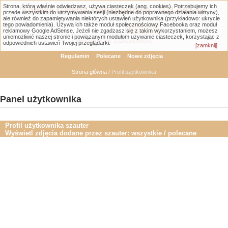
Strona, którą właśnie odwiedzasz, używa ciasteczek (ang. cookies). Potrzebujemy ich
Łódzka Galeria Transportowa - GTLodz.eu
przede wszystkim do utrzymywania sesji (niezbędne do poprawnego działania witryny),
ale również do zapamiętywania niektórych ustawień użytkownika (przykładowo: ukrycie
tego powiadomienia). Używa ich także moduł społecznościowy Facebooka oraz moduł
reklamowy Google AdSense. Jeżeli nie zgadzasz się z takim wykorzystaniem, możesz
uniemożliwić naszej stronie i powiązanym modułom używanie ciasteczek, korzystając z
Wyszukiwanie zaawansowane
odpowiednich ustawień Twojej przeglądarki.
[zamknij]
Regulamin
Polecane
Nowe zdjęcia
Strona główna
/ Profil użytkownika
Panel użytkownika
Profil użytkownika szauter
Wyświetl zdjęcia dodane przez szauter:
wszystkie
/
polecane