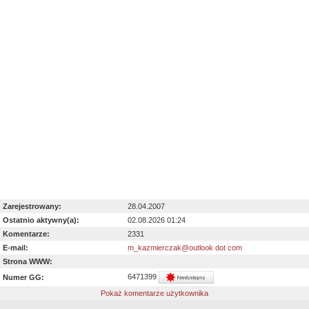
Zarejestrowany:
28.04.2007
Ostatnio aktywny(a):
02.08.2026 01:24
Komentarze:
2331
E-mail:
m_kazmierczak@outlook dot com
Strona WWW:
6471399
Numer GG:
Pokaż komentarze użytkownika