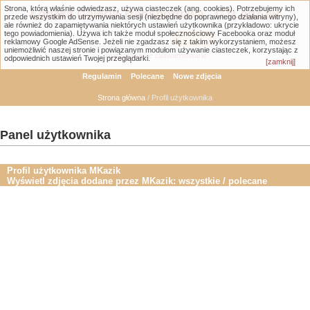
Strona, którą właśnie odwiedzasz, używa ciasteczek (ang. cookies). Potrzebujemy ich
Łódzka Galeria Transportowa - GTLodz.eu
przede wszystkim do utrzymywania sesji (niezbędne do poprawnego działania witryny),
ale również do zapamiętywania niektórych ustawień użytkownika (przykładowo: ukrycie
tego powiadomienia). Używa ich także moduł społecznościowy Facebooka oraz moduł
reklamowy Google AdSense. Jeżeli nie zgadzasz się z takim wykorzystaniem, możesz
uniemożliwić naszej stronie i powiązanym modułom używanie ciasteczek, korzystając z
Wyszukiwanie zaawansowane
odpowiednich ustawień Twojej przeglądarki.
[zamknij]
Regulamin
Polecane
Nowe zdjęcia
Strona główna
/ Profil użytkownika
Panel użytkownika
Profil użytkownika MKazik
Wyświetl zdjęcia dodane przez MKazik:
wszystkie
/
polecane