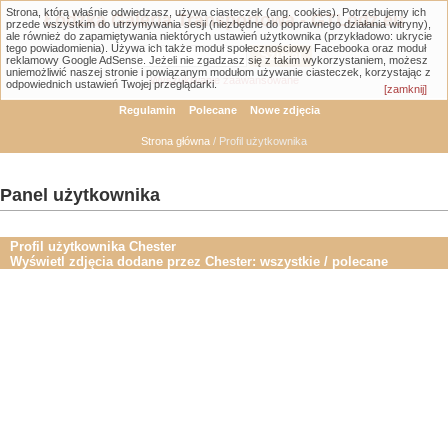
Strona, którą właśnie odwiedzasz, używa ciasteczek (ang. cookies). Potrzebujemy ich
Łódzka Galeria Transportowa - GTLodz.eu
przede wszystkim do utrzymywania sesji (niezbędne do poprawnego działania witryny),
ale również do zapamiętywania niektórych ustawień użytkownika (przykładowo: ukrycie
tego powiadomienia). Używa ich także moduł społecznościowy Facebooka oraz moduł
reklamowy Google AdSense. Jeżeli nie zgadzasz się z takim wykorzystaniem, możesz
uniemożliwić naszej stronie i powiązanym modułom używanie ciasteczek, korzystając z
Wyszukiwanie zaawansowane
odpowiednich ustawień Twojej przeglądarki.
[zamknij]
Regulamin
Polecane
Nowe zdjęcia
Strona główna
/ Profil użytkownika
Panel użytkownika
Profil użytkownika Chester
Wyświetl zdjęcia dodane przez Chester:
wszystkie
/
polecane