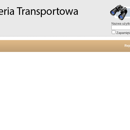
Nazwa użytk
Zapamięt
Rej