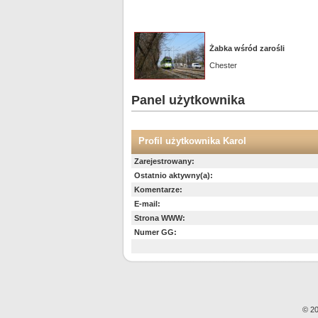
Żabka wśród zarośli
Chester
Panel użytkownika
Profil użytkownika Karol
Zarejestrowany:
Ostatnio aktywny(a):
Komentarze:
E-mail:
Strona WWW:
Numer GG:
© 20