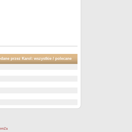
odane przez Karol:
wszystkie
/
polecane
emZa