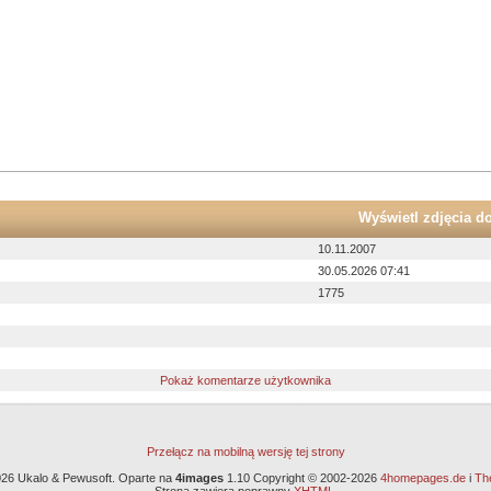
Wyświetl zdjęcia d
10.11.2007
30.05.2026 07:41
1775
Pokaż komentarze użytkownika
Przełącz na mobilną wersję tej strony
26 Ukalo & Pewusoft. Oparte na
4images
1.10 Copyright © 2002-2026
4homepages.de
i
Th