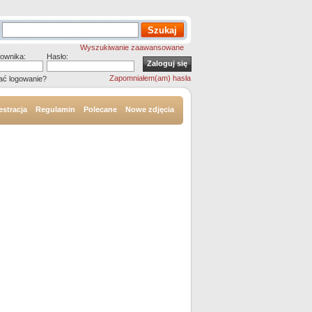
Wyszukiwanie zaawansowane
ownika:
Hasło:
Zapomniałem(am) hasła
ać logowanie?
estracja
Regulamin
Polecane
Nowe zdjęcia