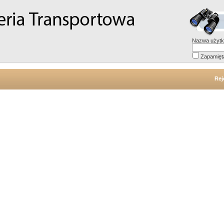
Nazwa użytk
Zapamięt
Rej