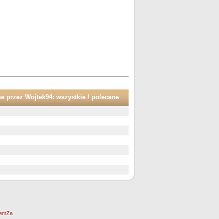
ne przez Wojtek94:
wszystkie
/
polecane
emZa