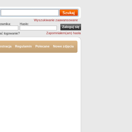
Wyszukiwanie zaawansowane
ownika:
Hasło:
Zapomniałem(am) hasła
ać logowanie?
estracja
Regulamin
Polecane
Nowe zdjęcia