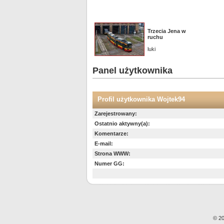
Trzecia Jena w
ruchu
luki
Panel użytkownika
Profil użytkownika Wojtek94
Zarejestrowany:
Ostatnio aktywny(a):
Komentarze:
E-mail:
Strona WWW:
Numer GG:
© 20