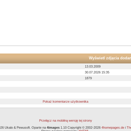
Wyświetl zdjęcia doda
13.03.2009
30.07.2026 15:35
1879
Pokaż komentarze użytkownika
Przełącz na mobilną wersję tej strony
26 Ukalo & Pewusoft. Oparte na
4images
1.10 Copyright © 2002-2026
4homepages.de
i
Th