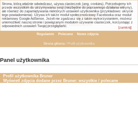
Strona, którą właśnie odwiedzasz, używa ciasteczek (ang. cookies). Potrzebujemy ich
Łódzka Galeria Transportowa - GTLodz.eu
przede wszystkim do utrzymywania sesji (niezbędne do poprawnego działania witryny),
ale również do zapamiętywania niektórych ustawień użytkownika (przykładowo: ukrycie
tego powiadomienia). Używa ich także moduł społecznościowy Facebooka oraz moduł
reklamowy Google AdSense. Jeżeli nie zgadzasz się z takim wykorzystaniem, możesz
uniemożliwić naszej stronie i powiązanym modułom używanie ciasteczek, korzystając z
Wyszukiwanie zaawansowane
odpowiednich ustawień Twojej przeglądarki.
[zamknij]
Regulamin
Polecane
Nowe zdjęcia
Strona główna
/ Profil użytkownika
Panel użytkownika
Profil użytkownika Bruner
Wyświetl zdjęcia dodane przez Bruner:
wszystkie
/
polecane