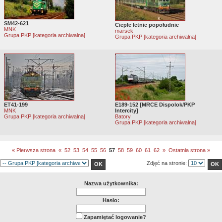
SM42-621
Ciepłe letnie popołudnie
MNK
marsek
Grupa PKP [kategoria archiwalna]
Grupa PKP [kategoria archiwalna]
ET41-199
E189-152 [MRCE Dispolok/PKP
MNK
Intercity]
Grupa PKP [kategoria archiwalna]
Batory
Grupa PKP [kategoria archiwalna]
« Pierwsza strona
«
52
53
54
55
56
57
58
59
60
61
62
»
Ostatnia strona »
Zdjęć na stronie:
Nazwa użytkownika:
Hasło:
Zapamiętać logowanie?