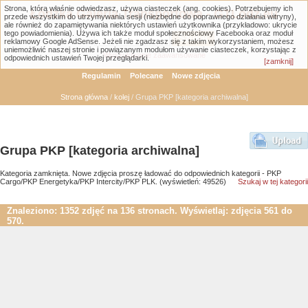
Strona, którą właśnie odwiedzasz, używa ciasteczek (ang. cookies). Potrzebujemy ich
Łódzka Galeria Transportowa - GTLodz.eu
przede wszystkim do utrzymywania sesji (niezbędne do poprawnego działania witryny),
ale również do zapamiętywania niektórych ustawień użytkownika (przykładowo: ukrycie
tego powiadomienia). Używa ich także moduł społecznościowy Facebooka oraz moduł
reklamowy Google AdSense. Jeżeli nie zgadzasz się z takim wykorzystaniem, możesz
uniemożliwić naszej stronie i powiązanym modułom używanie ciasteczek, korzystając z
Wyszukiwanie zaawansowane
odpowiednich ustawień Twojej przeglądarki.
[zamknij]
Regulamin
Polecane
Nowe zdjęcia
Strona główna
/
kolej
/ Grupa PKP [kategoria archiwalna]
Grupa PKP [kategoria archiwalna]
Kategoria zamknięta. Nowe zdjęcia proszę ładować do odpowiednich kategorii - PKP
Cargo/PKP Energetyka/PKP Intercity/PKP PLK. (wyświetleń: 49526)
Szukaj w tej kategorii
Znaleziono: 1352 zdjęć na 136 stronach. Wyświetlaj: zdjęcia 561 do
570.