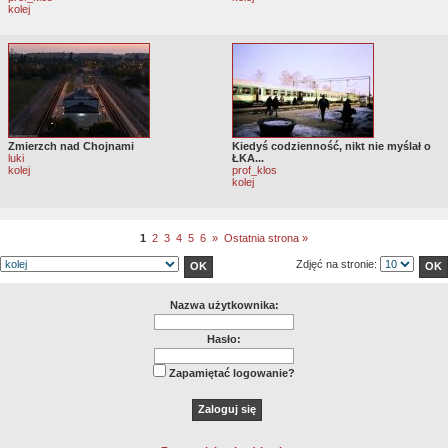
kolej
Zmierzch nad Chojnami
Kiedyś codzienność, nikt nie myślał o
luki
ŁKA...
kolej
prof_klos
kolej
1
2
3
4
5
6
»
Ostatnia strona »
Zdjęć na stronie:
Nazwa użytkownika:
Hasło:
Zapamiętać logowanie?