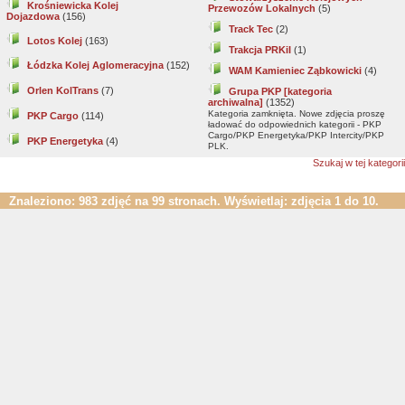
Krośniewicka Kolej
Przewozów Lokalnych
(5)
Dojazdowa
(156)
Track Tec
(2)
Lotos Kolej
(163)
Trakcja PRKiI
(1)
Łódzka Kolej Aglomeracyjna
(152)
WAM Kamieniec Ząbkowicki
(4)
Orlen KolTrans
(7)
Grupa PKP [kategoria
archiwalna]
(1352)
Kategoria zamknięta. Nowe zdjęcia proszę
PKP Cargo
(114)
ładować do odpowiednich kategorii - PKP
Cargo/PKP Energetyka/PKP Intercity/PKP
PKP Energetyka
(4)
PLK.
Szukaj w tej kategorii
Znaleziono: 983 zdjęć na 99 stronach. Wyświetlaj: zdjęcia 1 do 10.