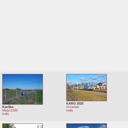
KARO 2025
KaeŚka
Grzesiek
Matys1290
kolej
kolej