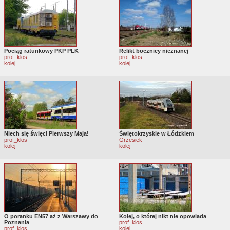
Pociąg ratunkowy PKP PLK
Relikt bocznicy nieznanej
prof_klos
prof_klos
kolej
kolej
Niech się święci Pierwszy Maja!
Świętokrzyskie w Łódzkiem
prof_klos
Grzesiek
kolej
kolej
O poranku EN57 aż z Warszawy do
Kolej, o której nikt nie opowiada
Poznania
prof_klos
prof_klos
kolej