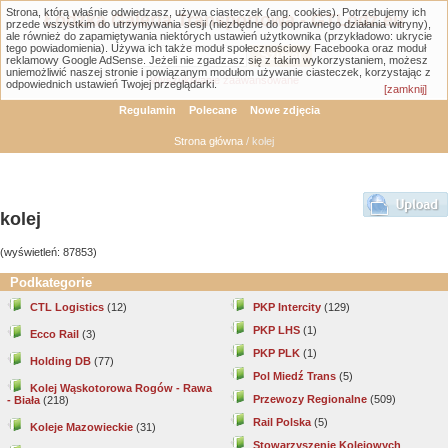
Strona, którą właśnie odwiedzasz, używa ciasteczek (ang. cookies). Potrzebujemy ich
Łódzka Galeria Transportowa - GTLodz.eu
przede wszystkim do utrzymywania sesji (niezbędne do poprawnego działania witryny),
ale również do zapamiętywania niektórych ustawień użytkownika (przykładowo: ukrycie
tego powiadomienia). Używa ich także moduł społecznościowy Facebooka oraz moduł
reklamowy Google AdSense. Jeżeli nie zgadzasz się z takim wykorzystaniem, możesz
uniemożliwić naszej stronie i powiązanym modułom używanie ciasteczek, korzystając z
Wyszukiwanie zaawansowane
odpowiednich ustawień Twojej przeglądarki.
[zamknij]
Regulamin
Polecane
Nowe zdjęcia
Strona główna
/ kolej
kolej
(wyświetleń: 87853)
Podkategorie
CTL Logistics
(12)
PKP Intercity
(129)
PKP LHS
(1)
Ecco Rail
(3)
PKP PLK
(1)
Holding DB
(77)
Pol Miedź Trans
(5)
Kolej Wąskotorowa Rogów - Rawa
Przewozy Regionalne
(509)
- Biała
(218)
Rail Polska
(5)
Koleje Mazowieckie
(31)
Stowarzyszenie Kolejowych