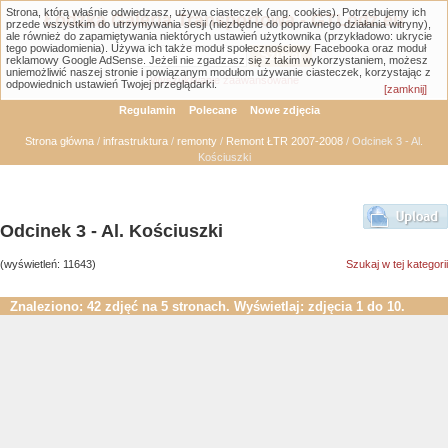
Strona, którą właśnie odwiedzasz, używa ciasteczek (ang. cookies). Potrzebujemy ich
Łódzka Galeria Transportowa - GTLodz.eu
przede wszystkim do utrzymywania sesji (niezbędne do poprawnego działania witryny),
ale również do zapamiętywania niektórych ustawień użytkownika (przykładowo: ukrycie
tego powiadomienia). Używa ich także moduł społecznościowy Facebooka oraz moduł
reklamowy Google AdSense. Jeżeli nie zgadzasz się z takim wykorzystaniem, możesz
uniemożliwić naszej stronie i powiązanym modułom używanie ciasteczek, korzystając z
Wyszukiwanie zaawansowane
odpowiednich ustawień Twojej przeglądarki.
[zamknij]
Regulamin
Polecane
Nowe zdjęcia
Strona główna
/
infrastruktura
/
remonty
/
Remont ŁTR 2007-2008
/ Odcinek 3 - Al.
Kościuszki
Odcinek 3 - Al. Kościuszki
(wyświetleń: 11643)
Szukaj w tej kategorii
Znaleziono: 42 zdjęć na 5 stronach. Wyświetlaj: zdjęcia 1 do 10.