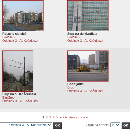
Pojawia się sieć
Słup na tle Matriksa
BartStep
BartStep
Odcinek 3 - Al. Kościuszki
Odcinek 3 - Al. Kościuszki
Podbijarka
Bros
Odcinek 3 - Al. Kościuszki
Słup na al. Kościuszki
BartStep
Odcinek 3 - Al. Kościuszki
1
2
3
4
5
»
Ostatnia strona »
Zdjęć na stronie: