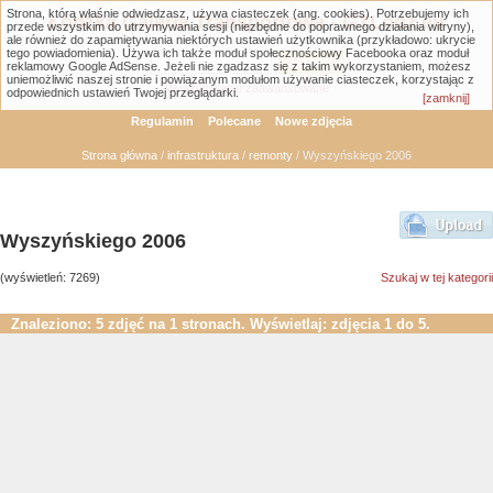
Strona, którą właśnie odwiedzasz, używa ciasteczek (ang. cookies). Potrzebujemy ich
Łódzka Galeria Transportowa - GTLodz.eu
przede wszystkim do utrzymywania sesji (niezbędne do poprawnego działania witryny),
ale również do zapamiętywania niektórych ustawień użytkownika (przykładowo: ukrycie
tego powiadomienia). Używa ich także moduł społecznościowy Facebooka oraz moduł
reklamowy Google AdSense. Jeżeli nie zgadzasz się z takim wykorzystaniem, możesz
uniemożliwić naszej stronie i powiązanym modułom używanie ciasteczek, korzystając z
Wyszukiwanie zaawansowane
odpowiednich ustawień Twojej przeglądarki.
[zamknij]
Regulamin
Polecane
Nowe zdjęcia
Strona główna
/
infrastruktura
/
remonty
/ Wyszyńskiego 2006
Wyszyńskiego 2006
(wyświetleń: 7269)
Szukaj w tej kategorii
Znaleziono: 5 zdjęć na 1 stronach. Wyświetlaj: zdjęcia 1 do 5.