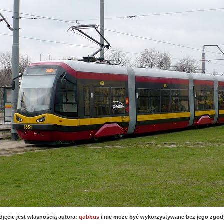
djęcie jest własnością autora:
qubbus
i nie może być wykorzystywane bez jego zgod