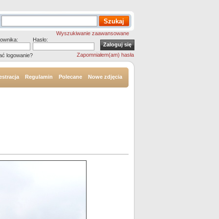
Wyszukiwanie zaawansowane
ownika:
Hasło:
Zapomniałem(am) hasła
ać logowanie?
estracja
Regulamin
Polecane
Nowe zdjęcia