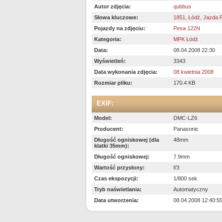
Autor zdjęcia:
qubbus
Słowa kluczowe:
1851
,
Łódź
,
Jazda 
Pojazdy na zdjęciu:
Pesa 122N
Kategoria:
MPK Łódź
Data:
08.04.2008 22:30
Wyświetleń:
3343
Data wykonania zdjęcia:
08 kwietnia 2008
Rozmiar pliku:
170.4 KB
EXIF:
Model:
DMC-LZ6
Producent:
Panasonic
Długość ogniskowej (dla
48mm
klatki 35mm):
Długość ogniskowej:
7.9mm
Wartość przysłony:
f/3
Czas ekspozycji:
1/800 sek.
Tryb naświetlania:
Automatyczny
Data utworzenia:
08.04.2008 12:40:5