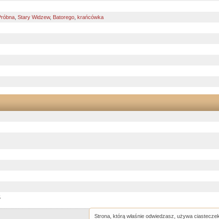
Próbna
,
Stary Widzew
,
Batorego
,
krańcówka
5
Strona, którą właśnie odwiedzasz, używa ciastecze