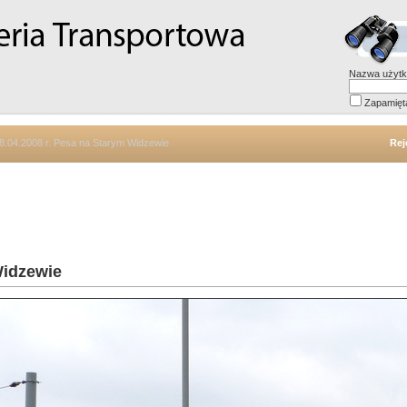
Nazwa użytk
Zapamięt
8.04.2008 r. Pesa na Starym Widzewie
Rej
Widzewie