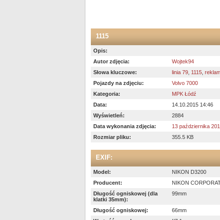
1115
Opis:
Autor zdjęcia:
Wojtek94
Słowa kluczowe:
linia 79
,
1115
,
rekla
Pojazdy na zdjęciu:
Volvo 7000
Kategoria:
MPK Łódź
Data:
14.10.2015 14:46
Wyświetleń:
2884
Data wykonania zdjęcia:
13 października 20
Rozmiar pliku:
355.5 KB
EXIF:
Model:
NIKON D3200
Producent:
NIKON CORPORA
Długość ogniskowej (dla
99mm
klatki 35mm):
Długość ogniskowej:
66mm