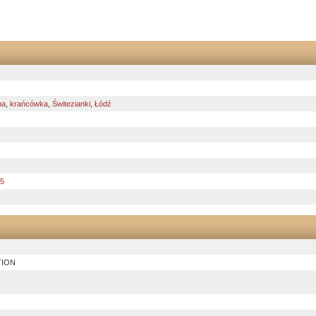
ma
,
krańcówka
,
Świtezianki
,
Łódź
15
TION