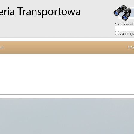
Nazwa użytk
Zapamięt
115
Rej