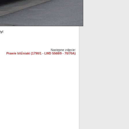
dy!
Następne zdjęcie:
Prawie bliźniaki (1790/1 - LWD 5568/9 - 70/70A)