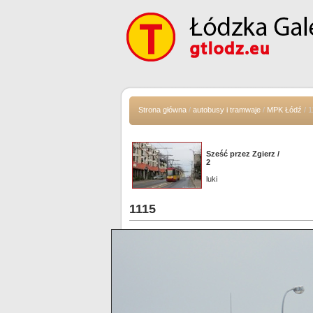
Strona główna
/
autobusy i tramwaje
/
MPK Łódź
/ 1
Sześć przez Zgierz /
2
luki
1115