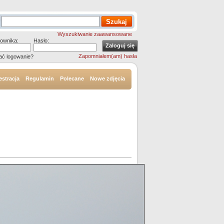
Wyszukiwanie zaawansowane
ownika:
Hasło:
Zapomniałem(am) hasła
ać logowanie?
estracja
Regulamin
Polecane
Nowe zdjęcia