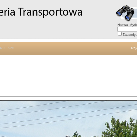
Nazwa użytk
Zapamięt
482 - 52/1
Rej