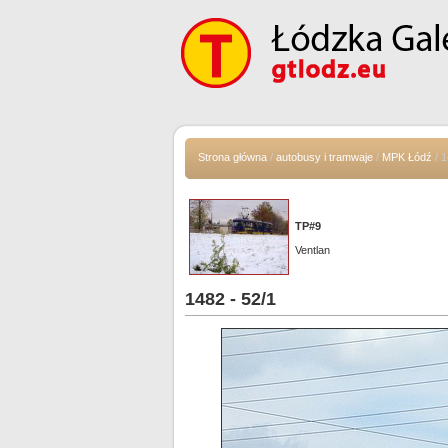
Strona główna
/
autobusy i tramwaje
/
MPK Łódź
/ 1
TP#9
Ventlan
1482 - 52/1