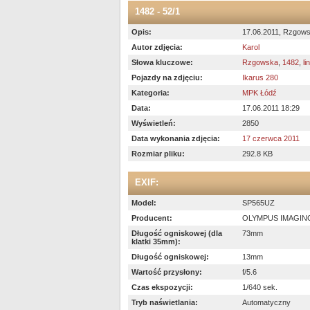
1482 - 52/1
Opis:
17.06.2011, Rzgows
Autor zdjęcia:
Karol
Słowa kluczowe:
Rzgowska
,
1482
,
li
Pojazdy na zdjęciu:
Ikarus 280
Kategoria:
MPK Łódź
Data:
17.06.2011 18:29
Wyświetleń:
2850
Data wykonania zdjęcia:
17 czerwca 2011
Rozmiar pliku:
292.8 KB
EXIF:
Model:
SP565UZ
Producent:
OLYMPUS IMAGIN
Długość ogniskowej (dla
73mm
klatki 35mm):
Długość ogniskowej:
13mm
Wartość przysłony:
f/5.6
Czas ekspozycji:
1/640 sek.
Tryb naświetlania:
Automatyczny