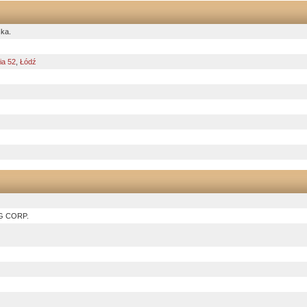
ka.
nia 52
,
Łódź
G CORP.