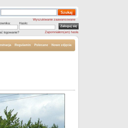
Wyszukiwanie zaawansowane
ownika:
Hasło:
Zapomniałem(am) hasła
ać logowanie?
estracja
Regulamin
Polecane
Nowe zdjęcia