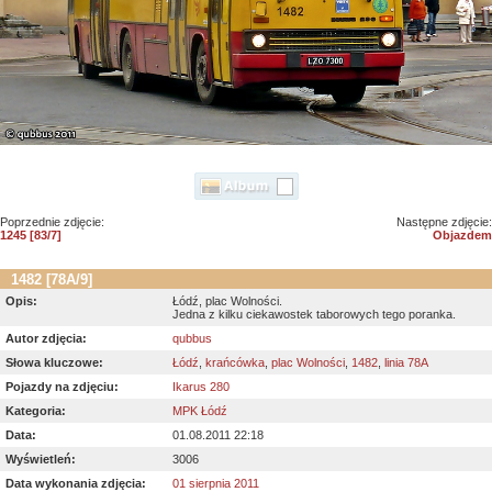
Poprzednie zdjęcie:
Następne zdjęcie:
1245 [83/7]
Objazdem
1482 [78A/9]
Opis:
Łódź, plac Wolności.
Jedna z kilku ciekawostek taborowych tego poranka.
Autor zdjęcia:
qubbus
Słowa kluczowe:
Łódź
,
krańcówka
,
plac Wolności
,
1482
,
linia 78A
Pojazdy na zdjęciu:
Ikarus 280
Kategoria:
MPK Łódź
Data:
01.08.2011 22:18
Wyświetleń:
3006
Data wykonania zdjęcia:
01 sierpnia 2011