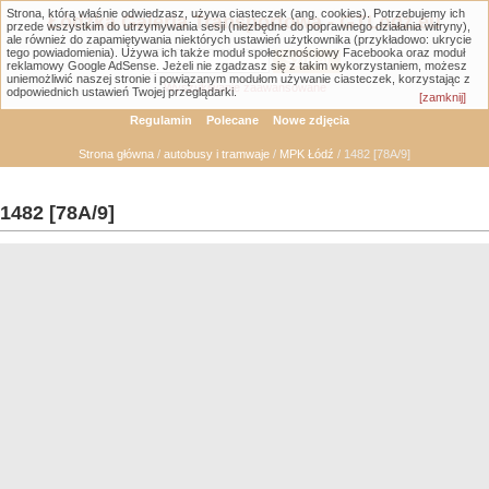
Strona, którą właśnie odwiedzasz, używa ciasteczek (ang. cookies). Potrzebujemy ich
Łódzka Galeria Transportowa - GTLodz.eu
przede wszystkim do utrzymywania sesji (niezbędne do poprawnego działania witryny),
ale również do zapamiętywania niektórych ustawień użytkownika (przykładowo: ukrycie
tego powiadomienia). Używa ich także moduł społecznościowy Facebooka oraz moduł
reklamowy Google AdSense. Jeżeli nie zgadzasz się z takim wykorzystaniem, możesz
uniemożliwić naszej stronie i powiązanym modułom używanie ciasteczek, korzystając z
Wyszukiwanie zaawansowane
odpowiednich ustawień Twojej przeglądarki.
[zamknij]
Regulamin
Polecane
Nowe zdjęcia
Strona główna
/
autobusy i tramwaje
/
MPK Łódź
/ 1482 [78A/9]
1482 [78A/9]