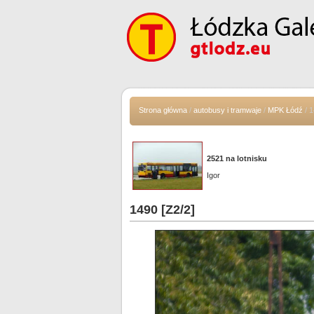
Strona główna
/
autobusy i tramwaje
/
MPK Łódź
/ 1
2521 na lotnisku
Igor
1490 [Z2/2]