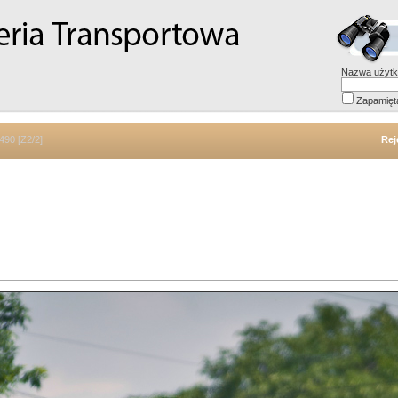
Nazwa użytk
Zapamięt
490 [Z2/2]
Rej