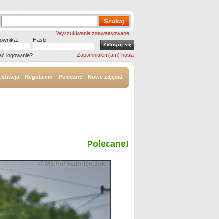
Wyszukiwanie zaawansowane
ownika:
Hasło:
Zapomniałem(am) hasła
ać logowanie?
estracja
Regulamin
Polecane
Nowe zdjęcia
Polecane!