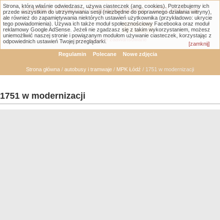
Strona, którą właśnie odwiedzasz, używa ciasteczek (ang. cookies). Potrzebujemy ich
Łódzka Galeria Transportowa - GTLodz.eu
przede wszystkim do utrzymywania sesji (niezbędne do poprawnego działania witryny),
ale również do zapamiętywania niektórych ustawień użytkownika (przykładowo: ukrycie
tego powiadomienia). Używa ich także moduł społecznościowy Facebooka oraz moduł
reklamowy Google AdSense. Jeżeli nie zgadzasz się z takim wykorzystaniem, możesz
uniemożliwić naszej stronie i powiązanym modułom używanie ciasteczek, korzystając z
Wyszukiwanie zaawansowane
odpowiednich ustawień Twojej przeglądarki.
[zamknij]
Regulamin
Polecane
Nowe zdjęcia
Strona główna
/
autobusy i tramwaje
/
MPK Łódź
/ 1751 w modernizacji
1751 w modernizacji