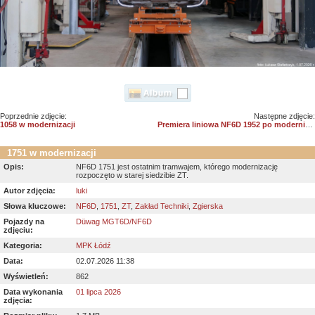
Poprzednie zdjęcie:
Następne zdjęcie:
1058 w modernizacji
Premiera liniowa NF6D 1952 po modernizacji
1751 w modernizacji
Opis:
NF6D 1751 jest ostatnim tramwajem, którego modernizację
rozpoczęto w starej siedzibie ZT.
Autor zdjęcia:
luki
Słowa kluczowe:
NF6D
,
1751
,
ZT
,
Zakład Techniki
,
Zgierska
Pojazdy na
Düwag MGT6D/NF6D
zdjęciu:
Kategoria:
MPK Łódź
Data:
02.07.2026 11:38
Wyświetleń:
862
Data wykonania
01 lipca 2026
zdjęcia: