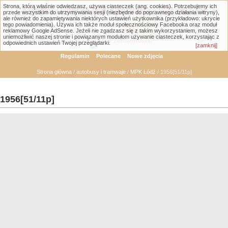
Strona, którą właśnie odwiedzasz, używa ciasteczek (ang. cookies). Potrzebujemy ich
Łódzka Galeria Transportowa - GTLodz.eu
przede wszystkim do utrzymywania sesji (niezbędne do poprawnego działania witryny),
ale również do zapamiętywania niektórych ustawień użytkownika (przykładowo: ukrycie
tego powiadomienia). Używa ich także moduł społecznościowy Facebooka oraz moduł
reklamowy Google AdSense. Jeżeli nie zgadzasz się z takim wykorzystaniem, możesz
uniemożliwić naszej stronie i powiązanym modułom używanie ciasteczek, korzystając z
Wyszukiwanie zaawansowane
odpowiednich ustawień Twojej przeglądarki.
[zamknij]
Regulamin
Polecane
Nowe zdjęcia
Strona główna
/
autobusy i tramwaje
/
MPK Łódź
/ 1956[51/11p]
1956[51/11p]