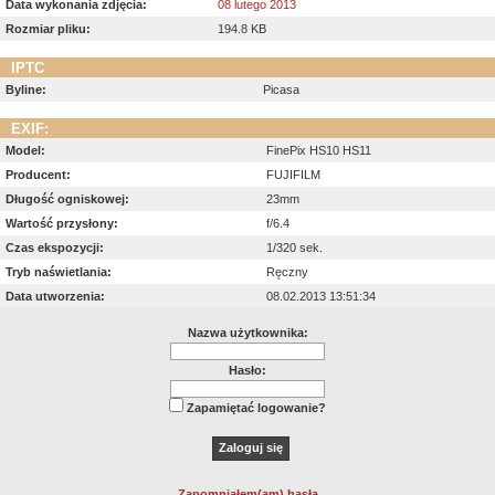
Data wykonania zdjęcia:
08 lutego 2013
Rozmiar pliku:
194.8 KB
IPTC
Byline:
Picasa
EXIF:
Model:
FinePix HS10 HS11
Producent:
FUJIFILM
Długość ogniskowej:
23mm
Wartość przysłony:
f/6.4
Czas ekspozycji:
1/320 sek.
Tryb naświetlania:
Ręczny
Data utworzenia:
08.02.2013 13:51:34
Nazwa użytkownika:
Hasło:
Zapamiętać logowanie?
Zapomniałem(am) hasła