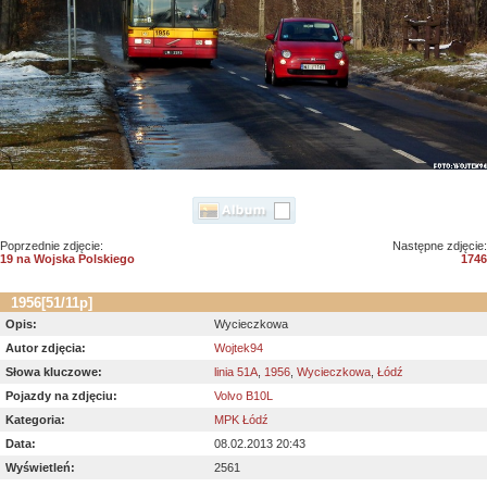
Poprzednie zdjęcie:
Następne zdjęcie:
19 na Wojska Polskiego
1746
1956[51/11p]
Opis:
Wycieczkowa
Autor zdjęcia:
Wojtek94
Słowa kluczowe:
linia 51A
,
1956
,
Wycieczkowa
,
Łódź
Pojazdy na zdjęciu:
Volvo B10L
Kategoria:
MPK Łódź
Data:
08.02.2013 20:43
Wyświetleń:
2561