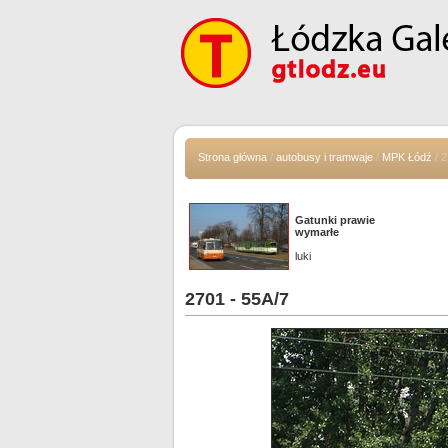
Strona główna
/
autobusy i tramwaje
/
MPK Łódź
/ 2
Gatunki prawie
wymarłe
luki
2701 - 55A/7