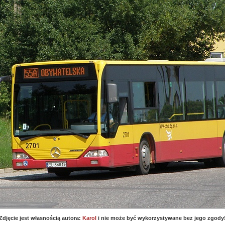
Zdjęcie jest własnością autora:
Karol
i nie może być wykorzystywane bez jego zgody