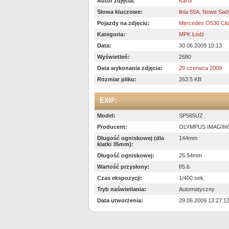
Autor zdjęcia:
Karol
Słowa kluczowe:
linia 55A
,
Nowe Sad
Pojazdy na zdjęciu:
Mercedes O530 Cit
Kategoria:
MPK Łódź
Data:
30.06.2009 10:13
Wyświetleń:
2680
Data wykonania zdjęcia:
29 czerwca 2009
Rozmiar pliku:
263.5 KB
EXIF:
Model:
SP565UZ
Producent:
OLYMPUS IMAGIN
Długość ogniskowej (dla
144mm
klatki 35mm):
Długość ogniskowej:
25.54mm
Wartość przysłony:
f/5.6
Czas ekspozycji:
1/400 sek.
Tryb naświetlania:
Automatyczny
Data utworzenia:
29.06.2009 13:27:1