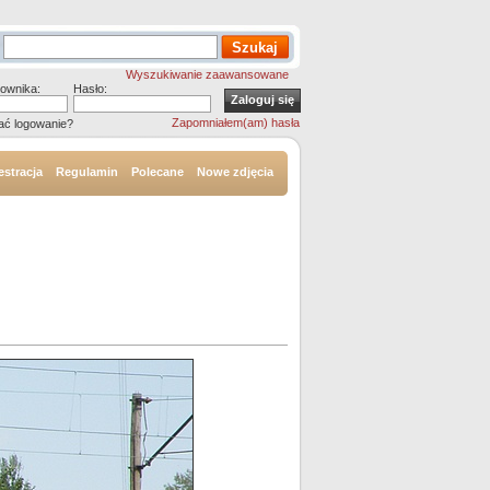
Wyszukiwanie zaawansowane
ownika:
Hasło:
Zapomniałem(am) hasła
ać logowanie?
estracja
Regulamin
Polecane
Nowe zdjęcia