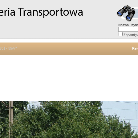
Nazwa użytk
Zapamięt
701 - 55A/7
Rej