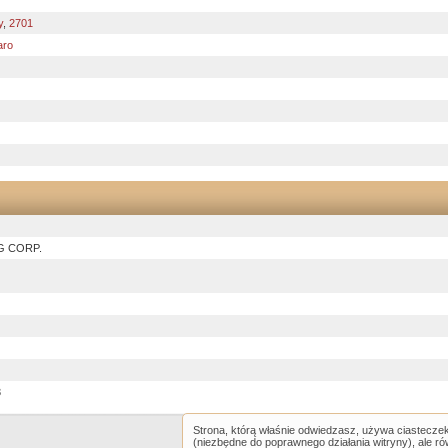
y
,
2701
aro
G CORP.
3
Strona, którą właśnie odwiedzasz, używa ciastecze
(niezbędne do poprawnego działania witryny), ale r